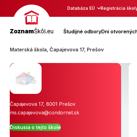
Databáza EÚ
Registrácia škol
Zoznam
Škôl.eu
Študijné odbory
Dni otvorených
Materská škola, Čapajevova 17, Prešov
Čapajevova 17
,
8001
Prešov
ms.capajevova@condornet.sk
Diskusia o tejto škole