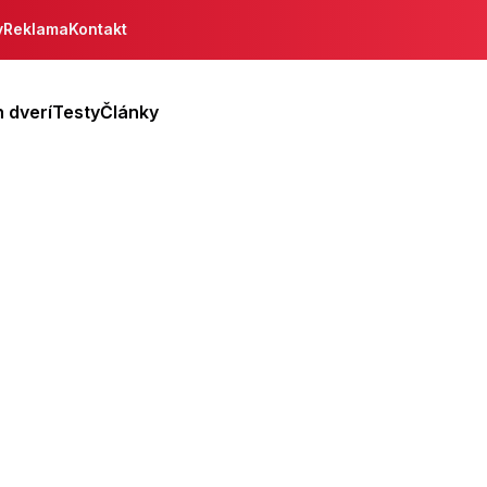
y
Reklama
Kontakt
 dverí
Testy
Články