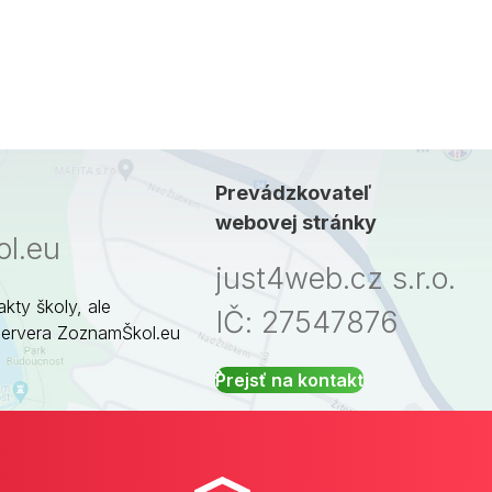
Prevádzkovateľ
webovej stránky
l.eu
just4web.cz s.r.o.
akty školy, ale
IČ: 27547876
servera ZoznamŠkol.eu
Prejsť na kontakt