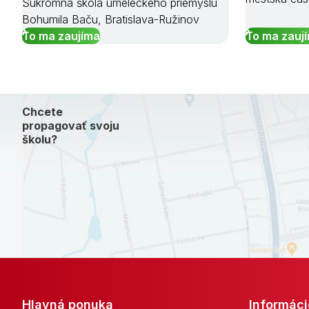
Súkromná škola umeleckého priemyslu
Bohumila Baču, Bratislava-Ružinov
To ma zaujíma
To ma zauj
Chcete
propagovať svoju
školu?
Hlavná ponuka
Informáci