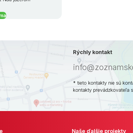
íma
Rýchly kontakt
info@zoznamsko
* tieto kontakty nie sú kont
kontakty prevádzkovateľa 
e
Naše ďalšie projekty