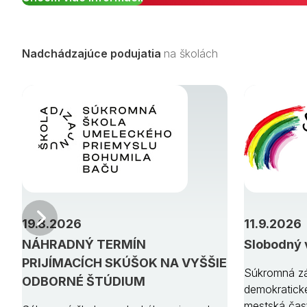
Nadchádzajúce podujatia
na školách
Predchádzajúci
19.8.2026
11.9.2026
NÁHRADNÝ TERMÍN
Slobodný 
PRIJÍMACÍCH SKÚŠOK NA VYŠŠIE
Súkromná zá
ODBORNÉ ŠTÚDIUM
demokratick
mestská čas