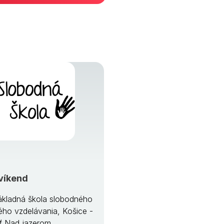
víkend
kladná škola slobodného
ého vzdelávania, Košice -
ť Nad jazerom