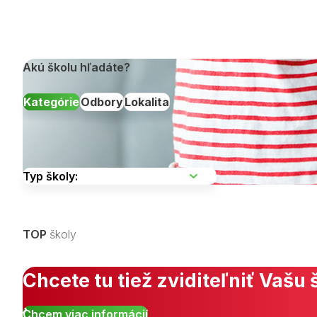
Akú školu hľadáte?
Kategórie
Odbory
Lokalita
Vyberte kraj
TOP
školy
Zobraziť všetky študijné odbory »
Chcete tu tiež zviditeľniť Vašu 
Chcem viac informácií