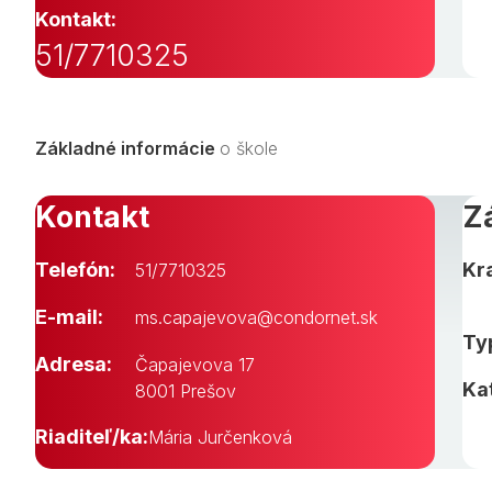
Kontakt:
51/7710325
Základné informácie
o škole
Kontakt
Z
Telefón:
Kra
51/7710325
E-mail:
ms.capajevova@condornet.sk
Typ
Adresa:
Čapajevova 17
Ka
8001 Prešov
Riaditeľ/ka:
Mária Jurčenková