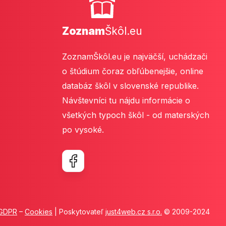
Zoznam
Škôl.eu
ZoznamŠkôl.eu je najväčší, uchádzači
o štúdium čoraz obľúbenejšie, online
databáz škôl v slovenské republike.
Návštevníci tu nájdu informácie o
všetkých typoch škôl - od materských
po vysoké.
GDPR
–
Cookies
| Poskytovateľ
just4web.cz s.r.o.
© 2009-2024