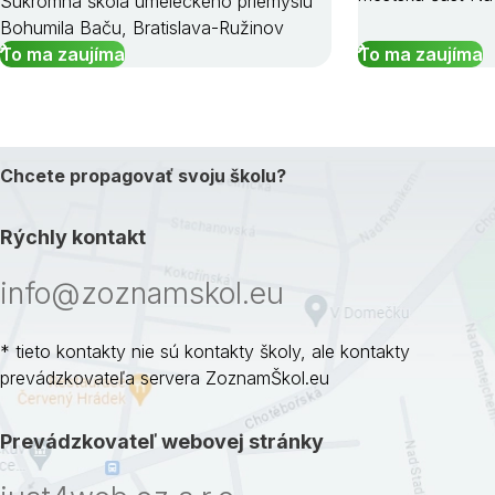
Súkromná škola umeleckého priemyslu
Bohumila Baču, Bratislava-Ružinov
To ma zaujíma
To ma zaujíma
Chcete propagovať svoju školu?
Rýchly kontakt
info@zoznamskol.eu
* tieto kontakty nie sú kontakty školy, ale kontakty
prevádzkovateľa servera ZoznamŠkol.eu
Prevádzkovateľ webovej stránky