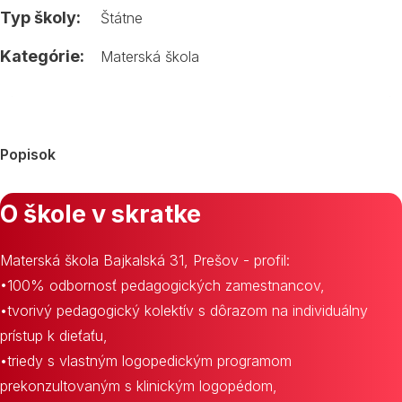
Typ školy:
Štátne
Kategórie:
Materská škola
Popisok
O škole v skratke
Materská škola Bajkalská 31, Prešov - profil:
•100% odbornosť pedagogických zamestnancov,
•tvorivý pedagogický kolektív s dôrazom na individuálny
prístup k dieťaťu,
•triedy s vlastným logopedickým programom
prekonzultovaným s klinickým logopédom,