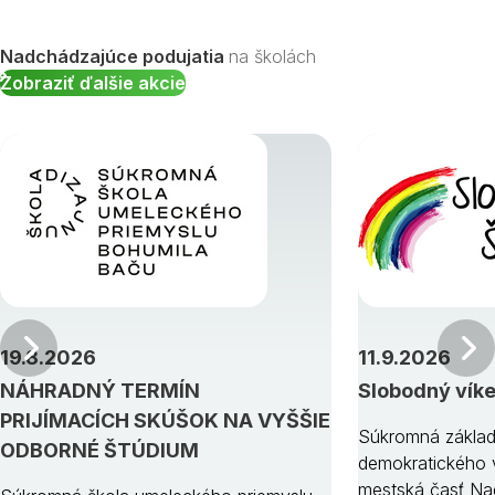
Nadchádzajúce podujatia
na školách
Zobraziť ďalšie akcie
Predchádzajúci
19.8.2026
11.9.2026
NÁHRADNÝ TERMÍN
Slobodný vík
PRIJÍMACÍCH SKÚŠOK NA VYŠŠIE
Súkromná základ
ODBORNÉ ŠTÚDIUM
demokratického v
mestská časť Na