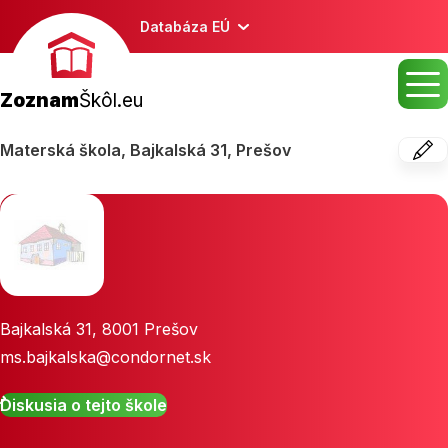
Databáza EÚ
Zoznam
Škôl.eu
Materská škola, Bajkalská 31, Prešov
Bajkalská 31
,
8001
Prešov
ms.bajkalska@condornet.sk
Diskusia o tejto škole