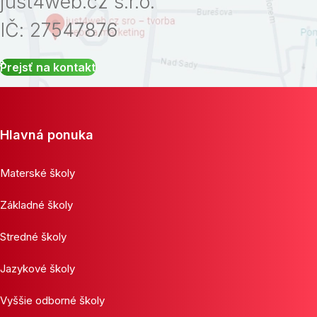
just4web.cz s.r.o.
IČ: 27547876
Prejsť na kontakt
Hlavná ponuka
Materské školy
Základné školy
Stredné školy
Jazykové školy
Vyššie odborné školy