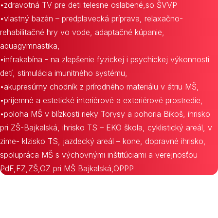
•zdravotná TV pre deti telesne oslabené,so ŠVVP
•vlastný bazén – predplavecká príprava, relaxačno-
rehabilitačné hry vo vode, adaptačné kúpanie,
aquagymnastika,
•infrakabína - na zlepšenie fyzickej i psychickej výkonnosti
detí, stimulácia imunitného systému,
•akupresúrny chodník z prírodného materiálu v átriu MŠ,
•príjemné a estetické interiérové a exteriérové prostredie,
•poloha MŠ v blízkosti rieky Torysy a pohoria Bikoš, ihrisko
pri ZŠ-Bajkalská, ihrisko TS – EKO škola, cyklistický areál, v
zime- klzisko TS, jazdecký areál – kone, dopravné ihrisko,
spolupráca MŠ s výchovnými inštitúciami a verejnosťou
PdF,FZ,ZŠ,OZ pri MŠ Bajkalská,OPPP