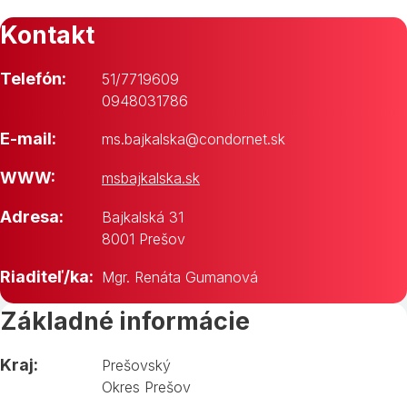
Kontakt
Telefón:
51/7719609
0948031786
E-mail:
ms.bajkalska@condornet.sk
WWW:
msbajkalska.sk
Adresa:
Bajkalská 31
8001 Prešov
Riaditeľ/ka:
Mgr. Renáta Gumanová
Základné informácie
Kraj:
Prešovský
Okres Prešov