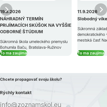
Predchádzajúci
19.8.2026
11.9.2026
NÁHRADNÝ TERMÍN
Slobodný vík
PRIJÍMACÍCH SKÚŠOK NA VYŠŠIE
Súkromná základ
ODBORNÉ ŠTÚDIUM
demokratického v
mestská časť Na
Súkromná škola umeleckého priemyslu
Bohumila Baču, Bratislava-Ružinov
To ma zaujíma
To ma zaujíma
Chcete propagovať svoju školu?
Rýchly kontakt
info@zoznamskol.eu