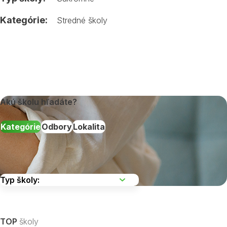
Kategórie:
Stredné školy
Akú školu hľadáte?
Kategórie
Odbory
Lokalita
Vyberte kraj
TOP
školy