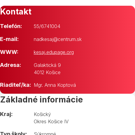
Kontakt
Telefón:
55/6741004
E-mail:
nadkesaj@centrum.sk
WWW:
kesaj.edupage.org
Adresa:
Galaktická 9
4012 Košice
Riaditeľ/ka:
Mgr. Anna Koptová
Základné informácie
Kraj:
Košický
Okres Košice IV
Typ školy:
Súkromné