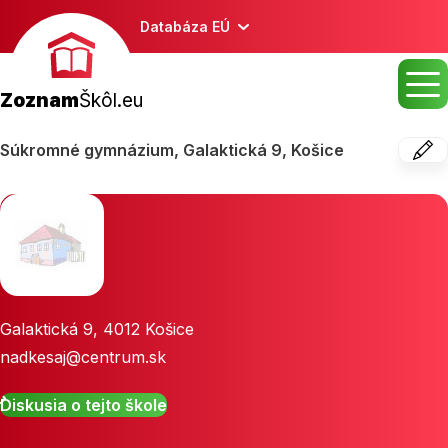
Databáza EÚ
Zoznam
Škôl.eu
Súkromné gymnázium, Galaktická 9, Košice
Galaktická 9
,
4012
Košice
nadkesaj@centrum.sk
Diskusia o tejto škole