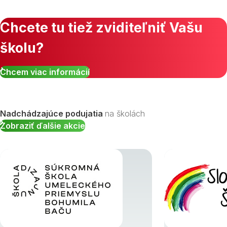
Chcete tu tiež zviditeľniť Vašu
školu?
Zobraziť všetky študijné odbory »
Chcem viac informácií
Nadchádzajúce podujatia
na školách
Zobraziť ďalšie akcie