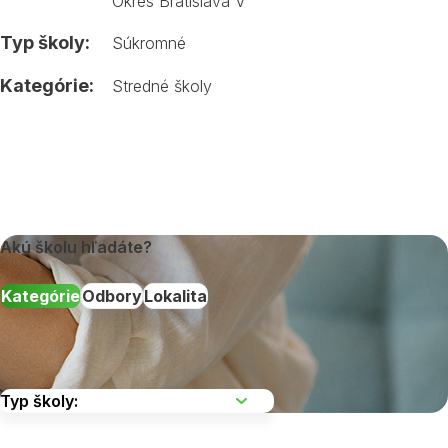
Okres Bratislava V
Typ školy:
Súkromné
Kategórie:
Stredné školy
Akú školu hľadáte?
Kategórie
Odbory
Lokalita
Vyberte kraj