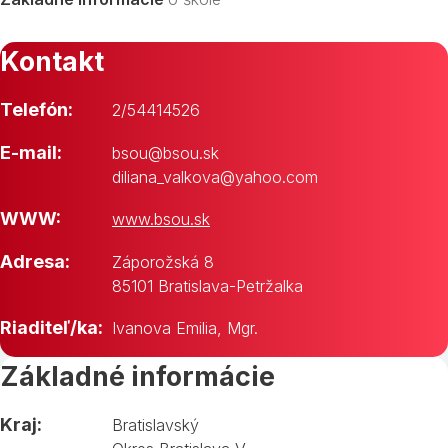
Kontakt
Telefón:
2/54414526
E-mail:
bsou@bsou.sk
diliana_valkova@yahoo.com
WWW:
www.bsou.sk
Adresa:
Záporožská 8
85101 Bratislava-Petržalka
Riaditeľ/ka:
Ivanova Emilia, Mgr.
Základné informácie
Kraj:
Bratislavský