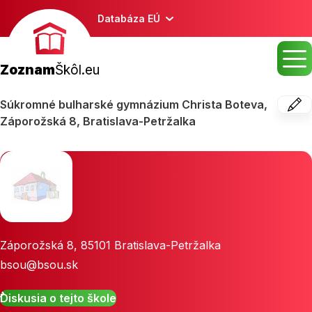
Databáza EÚ
Zoznam
Škôl.eu
Súkromné bulharské gymnázium Christa Boteva,
Záporožská 8, Bratislava-Petržalka
Záporožská 8
,
85101
Bratislava-Petržalka
bsou@bsou.sk
Diskusia o tejto škole