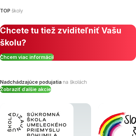
TOP
školy
Chcete tu tiež zviditeľniť Vašu
školu?
Zobraziť všetky študijné odbory »
Chcem viac informácií
Nadchádzajúce podujatia
na školách
Zobraziť ďalšie akcie