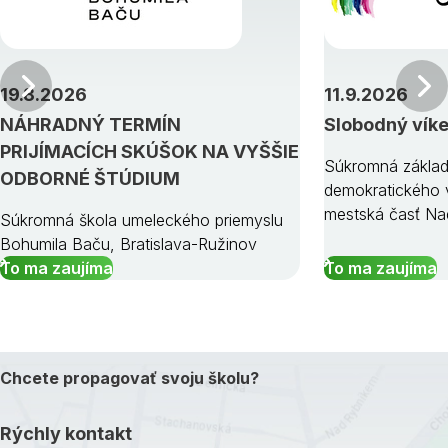
Predchádzajúci
19.8.2026
11.9.2026
NÁHRADNÝ TERMÍN
Slobodný vík
PRIJÍMACÍCH SKÚŠOK NA VYŠŠIE
Súkromná základ
ODBORNÉ ŠTÚDIUM
demokratického v
mestská časť Na
Súkromná škola umeleckého priemyslu
Bohumila Baču, Bratislava-Ružinov
To ma zaujíma
To ma zaujíma
Chcete propagovať svoju školu?
Rýchly kontakt