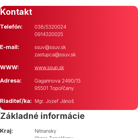
Kontakt
Telefón:
038/5320024
0914320025
E-mail:
ssuv@ssuv.sk
zastupca@ssuv.sk
WWW:
www.ssup.sk
Adresa:
Gagarinova 2490/13
95501 Topoľčany
Riaditeľ/ka:
Mgr. Jozef Jánoš
Základné informácie
Kraj:
Nitriansky