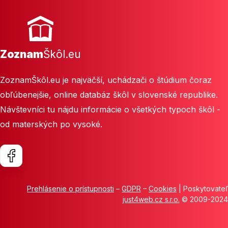
Zoznam
Škôl.eu
ZoznamŠkôl.eu je najväčší, uchádzači o štúdium čoraz
obľúbenejšie, online databáz škôl v slovenské republike.
Návštevníci tu nájdu informácie o všetkých typoch škôl -
od materských po vysoké.
Prehlásenie o prístupnosti
–
GDPR
–
Cookies
| Poskytovateľ
just4web.cz s.r.o.
© 2009-2024