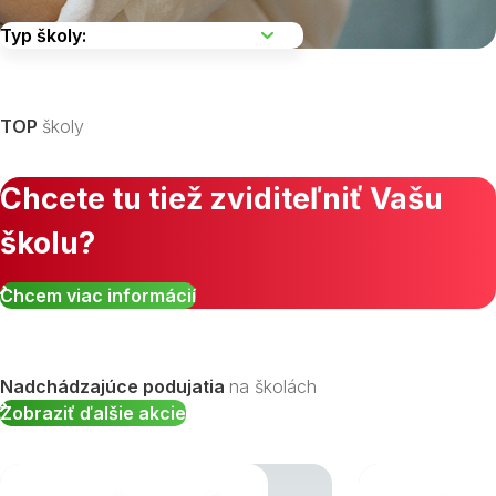
Vyberte kraj
TOP
školy
Chcete tu tiež zviditeľniť Vašu
školu?
Zobraziť všetky študijné odbory »
Chcem viac informácií
Nadchádzajúce podujatia
na školách
Zobraziť ďalšie akcie