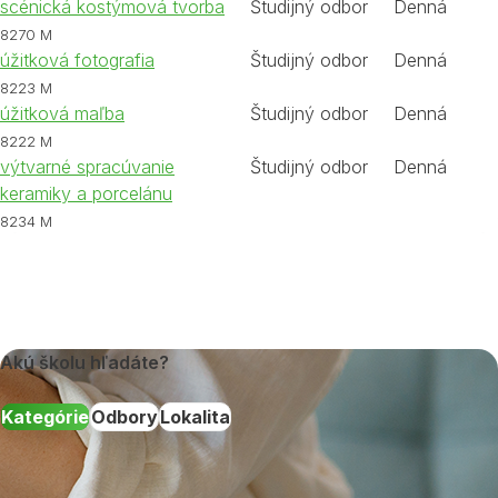
scénická kostýmová tvorba
Študijný odbor
Denná
8270 M
úžitková fotografia
Študijný odbor
Denná
8223 M
úžitková maľba
Študijný odbor
Denná
8222 M
výtvarné spracúvanie
Študijný odbor
Denná
keramiky a porcelánu
8234 M
Akú školu hľadáte?
Kategórie
Odbory
Lokalita