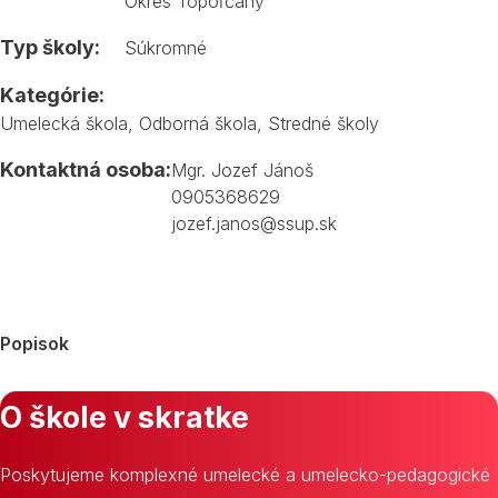
Okres Topoľčany
Typ školy:
Súkromné
Kategórie:
Umelecká škola
,
Odborná škola
,
Stredné školy
Kontaktná osoba:
Mgr. Jozef Jánoš
0905368629
jozef.janos@ssup.sk
Popisok
O škole v skratke
Poskytujeme komplexné umelecké a umelecko-pedagogické