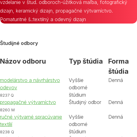
vzdelanie v štud. odboroch-úžitková maľba, fotografický
dizajn, keramický dizajn, propagačné výtvarníctvo.
Pomaturitné š.:textilný a odevný dizajn
Študijné odbory
Názov odboru
Typ štúdia
Forma
štúdia
modelárstvo a návrhárstvo
Vyššie
Denná
odevov
odborné
štúdium
8237 Q
propagačné výtvarníctvo
Študijný odbor
Denná
8260 M
ručné výtvarné spracúvanie
Vyššie
Denná
textílií
odborné
štúdium
8238 Q