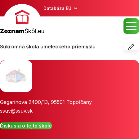
Databáza EÚ
Zoznam
Škôl.eu
Súkromná škola umeleckého priemyslu
Gagarinova 2490/13
,
95501
Topoľčany
ssuv@ssuv.sk
Diskusia o tejto škole