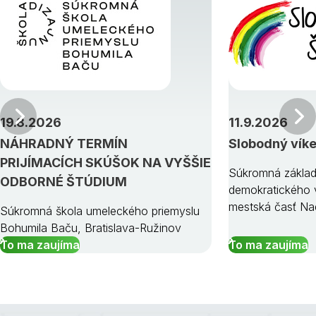
Predchádzajúci
19.8.2026
11.9.2026
NÁHRADNÝ TERMÍN
Slobodný vík
PRIJÍMACÍCH SKÚŠOK NA VYŠŠIE
Súkromná základ
ODBORNÉ ŠTÚDIUM
demokratického v
mestská časť Na
Súkromná škola umeleckého priemyslu
Bohumila Baču, Bratislava-Ružinov
To ma zaujíma
To ma zaujíma