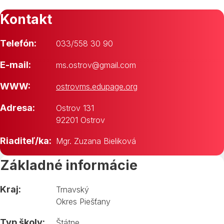
Kontakt
Telefón:
033/558 30 90
E-mail:
ms.ostrov@gmail.com
WWW:
ostrovms.edupage.org
Adresa:
Ostrov 131
92201 Ostrov
Riaditeľ/ka:
Mgr. Zuzana Bieliková
Základné informácie
Kraj:
Trnavský
Okres Piešťany
Typ školy:
Štátne