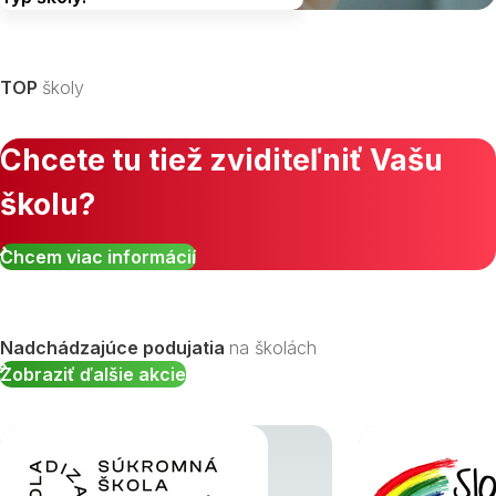
Vyberte kraj
TOP
školy
Chcete tu tiež zviditeľniť Vašu
školu?
Zobraziť všetky študijné odbory »
Chcem viac informácií
Nadchádzajúce podujatia
na školách
Zobraziť ďalšie akcie