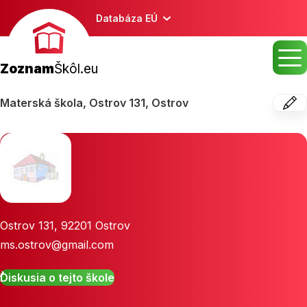
Databáza EÚ
Zoznam
Škôl.eu
Materská škola, Ostrov 131, Ostrov
Ostrov 131
,
92201
Ostrov
ms.ostrov@gmail.com
Diskusia o tejto škole