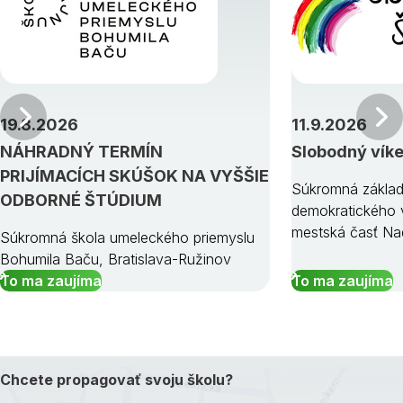
Predchádzajúci
19.8.2026
11.9.2026
NÁHRADNÝ TERMÍN
Slobodný vík
PRIJÍMACÍCH SKÚŠOK NA VYŠŠIE
Súkromná základ
ODBORNÉ ŠTÚDIUM
demokratického v
mestská časť Na
Súkromná škola umeleckého priemyslu
Bohumila Baču, Bratislava-Ružinov
To ma zaujíma
To ma zaujíma
Chcete propagovať svoju školu?