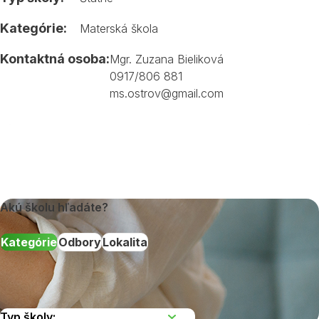
Kategórie:
Materská škola
Kontaktná osoba:
Mgr. Zuzana Bieliková
0917/806 881
ms.ostrov@gmail.com
Akú školu hľadáte?
Kategórie
Odbory
Lokalita