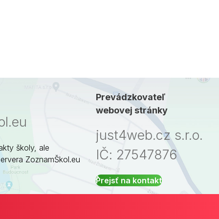
Prevádzkovateľ
webovej stránky
l.eu
just4web.cz s.r.o.
akty školy, ale
IČ: 27547876
servera ZoznamŠkol.eu
Prejsť na kontakt