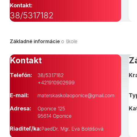
Kontakt:
38/5317182
Základné informácie
o škole
Kontakt
Z
Telefón:
Kra
38/5317182
+421910902699
E-mail:
Typ
materskaskolaoponice@gmail.com
Adresa:
Ka
Oponice 125
95614 Oponice
Riaditeľ/ka:
PaedDr. Mgr. Eva Boldišová