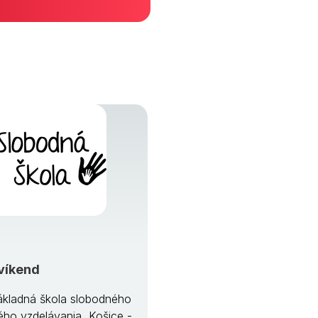
víkend
kladná škola slobodného
ého vzdelávania, Košice -