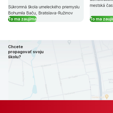
mestská čas
Súkromná škola umeleckého priemyslu
Bohumila Baču, Bratislava-Ružinov
To ma zaujíma
To ma zauj
Chcete
propagovať svoju
školu?