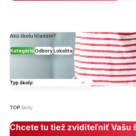
Akú školu hľadáte?
Kategórie
Odbory
Lokalita
Vyberte kraj
TOP
školy
Zobraziť všetky študijné odbory »
Chcete tu tiež zviditeľniť Vašu 