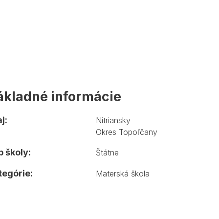
ákladné informácie
j:
Nitriansky
Okres Topoľčany
 školy:
Štátne
tegórie:
Materská škola