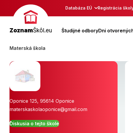
Databáza EÚ
Registrácia škol
Zoznam
Škôl.eu
Študijné odbory
Dni otvorených
Materská škola
Oponice 125
,
95614
Oponice
materskaskolaoponice@gmail.com
Diskusia o tejto škole