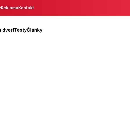
y
Reklama
Kontakt
 dverí
Testy
Články