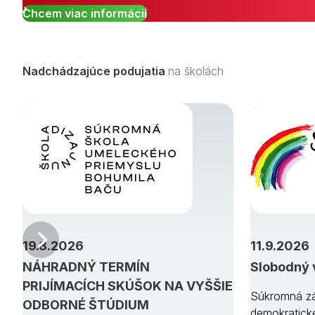
Chcem viac informácií
Nadchádzajúce podujatia
na školách
Predchádzajúci
19.8.2026
11.9.2026
NÁHRADNÝ TERMÍN
Slobodný 
PRIJÍMACÍCH SKÚŠOK NA VYŠŠIE
Súkromná zá
ODBORNÉ ŠTÚDIUM
demokratick