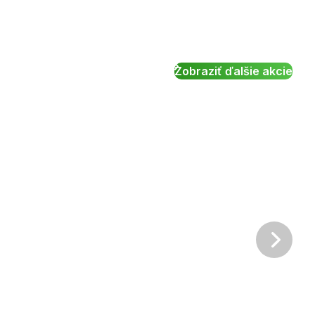
Zobraziť ďalšie akcie
Ďalš