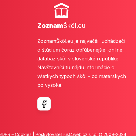
Zoznam
Škôl.eu
ZoznamŠkôl.eu je najväčší, uchádzači
o štúdium čoraz obľúbenejšie, online
databáz škôl v slovenské republike.
Návštevníci tu nájdu informácie o
všetkých typoch škôl - od materských
po vysoké.
GDPR
–
Cookies
| Poskytovateľ
just4web.cz s.r.o.
© 2009-2024