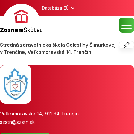
Databáza EÚ
Zoznam
Škôl.eu
Stredná zdravotnícka škola Celestíny Šimurkovej
v Trenčíne, Veľkomoravská 14, Trenčín
Veľkomoravská 14
,
911 34
Trenčín
szstn@szstn.sk