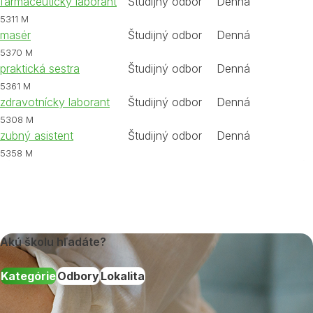
farmaceutický laborant
Študijný odbor
Denná
5311 M
masér
Študijný odbor
Denná
5370 M
praktická sestra
Študijný odbor
Denná
5361 M
zdravotnícky laborant
Študijný odbor
Denná
5308 M
zubný asistent
Študijný odbor
Denná
5358 M
Akú školu hľadáte?
Kategórie
Odbory
Lokalita