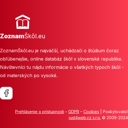
Zoznam
Škôl.eu
ZoznamŠkôl.eu je najväčší, uchádzači o štúdium čoraz
obľúbenejšie, online databáz škôl v slovenské republike.
Návštevníci tu nájdu informácie o všetkých typoch škôl -
od materských po vysoké.
Prehlásenie o prístupnosti
–
GDPR
–
Cookies
| Poskytovateľ
just4web.cz s.r.o.
© 2009-2024