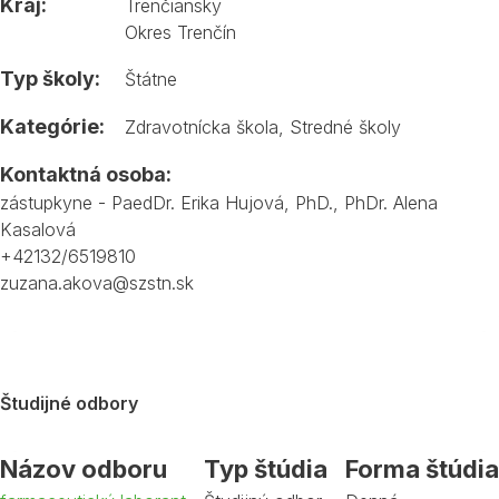
Kraj:
Trenčiansky
Okres Trenčín
Typ školy:
Štátne
Kategórie:
Zdravotnícka škola
,
Stredné školy
Kontaktná osoba:
zástupkyne - PaedDr. Erika Hujová, PhD., PhDr. Alena
Kasalová
+42132/6519810
zuzana.akova@szstn.sk
Študijné odbory
Názov odboru
Typ štúdia
Forma štúdia