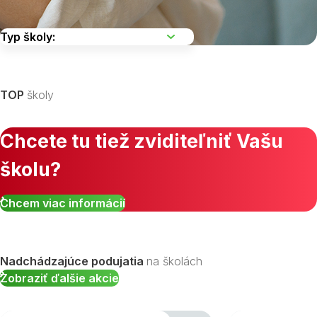
Vyberte kraj
TOP
školy
Chcete tu tiež zviditeľniť Vašu
školu?
Zobraziť všetky študijné odbory »
Chcem viac informácií
Nadchádzajúce podujatia
na školách
Zobraziť ďalšie akcie