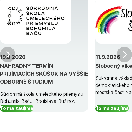
Predchádzajúci
19.8.2026
11.9.2026
NÁHRADNÝ TERMÍN
Slobodný vík
PRIJÍMACÍCH SKÚŠOK NA VYŠŠIE
Súkromná základ
ODBORNÉ ŠTÚDIUM
demokratického v
mestská časť Na
Súkromná škola umeleckého priemyslu
Bohumila Baču, Bratislava-Ružinov
To ma zaujíma
To ma zaujíma