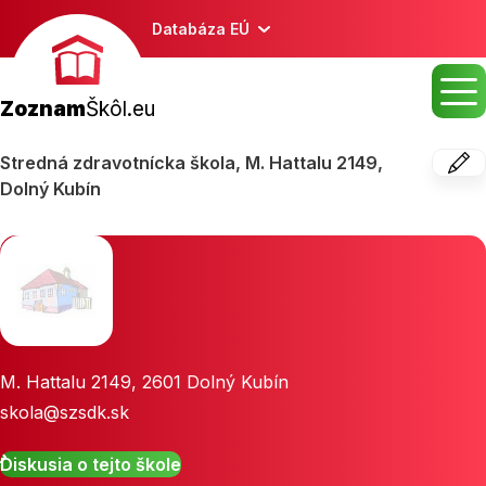
Databáza EÚ
Zoznam
Škôl.eu
Stredná zdravotnícka škola, M. Hattalu 2149,
Dolný Kubín
M. Hattalu 2149
,
2601
Dolný Kubín
skola@szsdk.sk
Diskusia o tejto škole