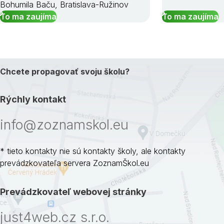
Bohumila Baču, Bratislava-Ružinov
To ma zaujíma
To ma zaujíma
Chcete propagovať svoju školu?
Rýchly kontakt
info@zoznamskol.eu
* tieto kontakty nie sú kontakty školy, ale kontakty
prevádzkovateľa servera ZoznamŠkol.eu
Prevádzkovateľ webovej stránky
just4web.cz s.r.o.