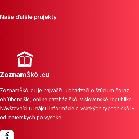
Naše ďalšie projekty
-
Zoznam
Škôl.eu
ZoznamŠkôl.eu je najväčší, uchádzači o štúdium čoraz
obľúbenejšie, online databáz škôl v slovenské republike.
Návštevníci tu nájdu informácie o všetkých typoch škôl -
od materských po vysoké.