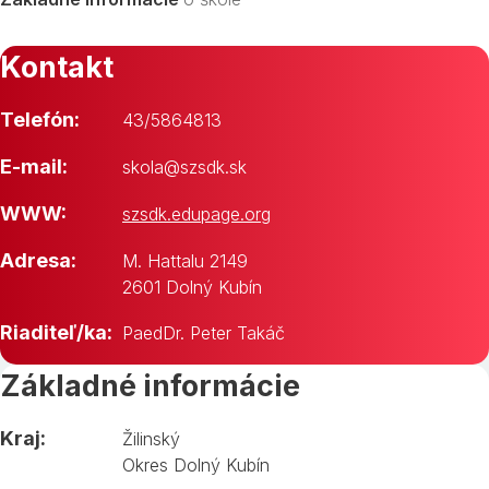
Kontakt
Telefón:
43/5864813
E-mail:
skola@szsdk.sk
WWW:
szsdk.edupage.org
Adresa:
M. Hattalu 2149
2601 Dolný Kubín
Riaditeľ/ka:
PaedDr. Peter Takáč
Základné informácie
Kraj:
Žilinský
Okres Dolný Kubín