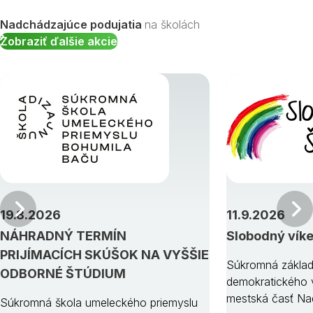
Nadchádzajúce podujatia
na školách
Zobraziť ďalšie akcie
Predchádzajúci
19.8.2026
11.9.2026
NÁHRADNÝ TERMÍN
Slobodný vík
PRIJÍMACÍCH SKÚŠOK NA VYŠŠIE
Súkromná základ
ODBORNÉ ŠTÚDIUM
demokratického v
mestská časť Na
Súkromná škola umeleckého priemyslu