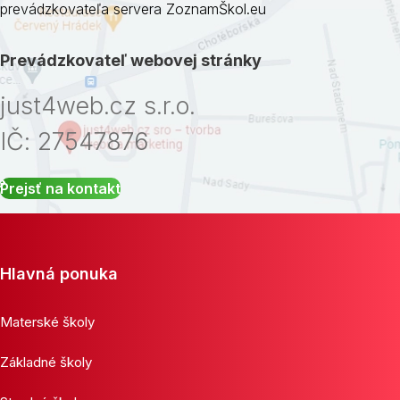
prevádzkovateľa servera ZoznamŠkol.eu
Prevádzkovateľ webovej stránky
just4web.cz s.r.o.
IČ: 27547876
Prejsť na kontakt
Hlavná ponuka
Materské školy
Základné školy