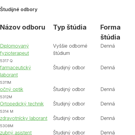
Študijné odbory
Názov odboru
Typ štúdia
Forma
štúdia
Diplomovaný
Vyššie odborné
Denná
fyzioterapeut
štúdium
5317 Q
farmaceutický
Študijný odbor
Denná
laborant
5311M
očný optik
Študijný odbor
Denná
5312M
Ortopedický technik
Študijný odbor
Denná
5314 M
zdravotnícky laborant
Študijný odbor
Denná
5308M
zubný asistent
Študijný odbor
Denná