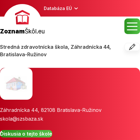
Databáza EÚ
Zoznam
Škôl.eu
Stredná zdravotnícka škola, Záhradnícka 44,
Bratislava-Ružinov
Záhradnícka 44
,
82108
Bratislava-Ružinov
skola@szsbaza.sk
Diskusia o tejto škole