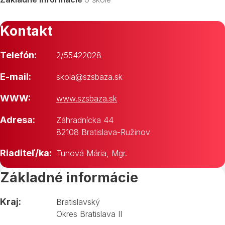
Kontakt
Telefón:
2/55422028
E-mail:
skola@szsbaza.sk
WWW:
www.szsbaza.sk
Adresa:
Záhradnícka 44
82108 Bratislava-Ružinov
Riaditeľ/ka:
Tunová Mária, Mgr.
Základné informácie
Kraj:
Bratislavský
Okres Bratislava II