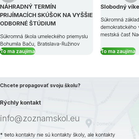
NÁHRADNÝ TERMÍN
Slobodný vík
PRIJÍMACÍCH SKÚŠOK NA VYŠŠIE
Súkromná základ
ODBORNÉ ŠTÚDIUM
demokratického v
mestská časť Na
Súkromná škola umeleckého priemyslu
Bohumila Baču, Bratislava-Ružinov
To ma zaujíma
To ma zaujíma
Chcete propagovať svoju školu?
Rýchly kontakt
info@zoznamskol.eu
* tieto kontakty nie sú kontakty školy, ale kontakty