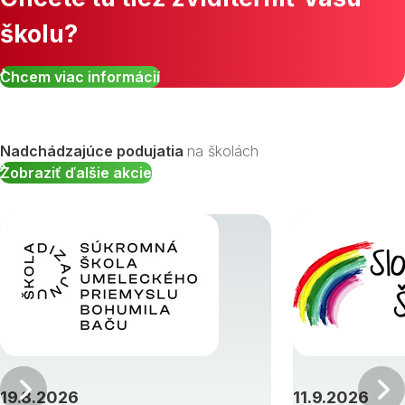
školu?
Zobraziť všetky študijné odbory »
Chcem viac informácií
Nadchádzajúce podujatia
na školách
Zobraziť ďalšie akcie
Predchádzajúci
19.8.2026
11.9.2026