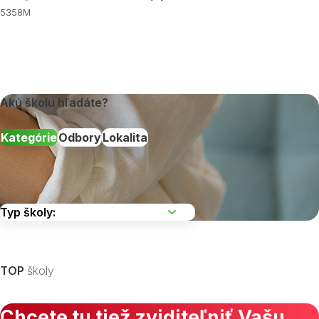
5358M
Akú školu hľadáte?
Kategórie
Odbory
Lokalita
Vyberte kraj
TOP
školy
Chcete tu tiež zviditeľniť Vašu