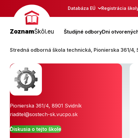
Databáza EÚ
Registrácia škol
Zoznam
Škôl.eu
Študijné odbory
Dni otvorených
Stredná odborná škola technická, Pionierska 361/4, 
Pionierska 361/4
,
8901
Svidník
riaditel@sostech-sk.vucpo.sk
Diskusia o tejto škole