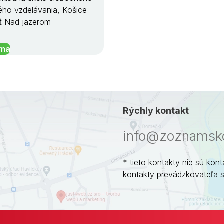
ého vzdelávania, Košice -
ť Nad jazerom
íma
Rýchly kontakt
info@zoznamsko
* tieto kontakty nie sú kont
kontakty prevádzkovateľa 