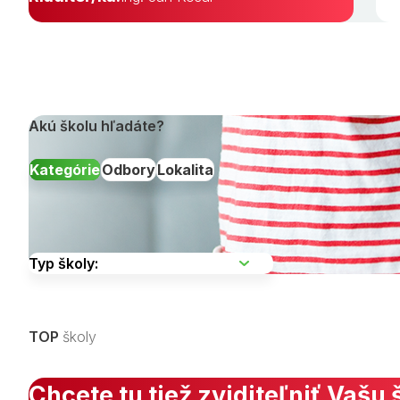
Akú školu hľadáte?
Kategórie
Odbory
Lokalita
Vyberte kraj
TOP
školy
Zobraziť všetky študijné odbory »
Chcete tu tiež zviditeľniť Vašu 