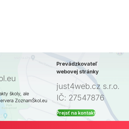
Prevádzkovateľ
webovej stránky
l.eu
just4web.cz s.r.o.
akty školy, ale
IČ: 27547876
servera ZoznamŠkol.eu
Prejsť na kontakt