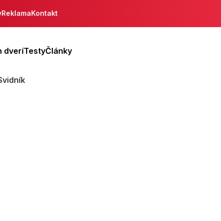
y
Reklama
Kontakt
 dverí
Testy
Články
Svidník