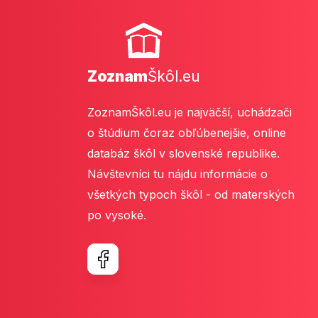
Zoznam
Škôl.eu
ZoznamŠkôl.eu je najväčší, uchádzači
o štúdium čoraz obľúbenejšie, online
databáz škôl v slovenské republike.
Návštevníci tu nájdu informácie o
všetkých typoch škôl - od materských
po vysoké.