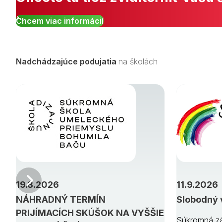
Chcem viac informácií
Nadchádzajúce podujatia
na školách
Predchádzajúci
19.8.2026
11.9.2026
NÁHRADNÝ TERMÍN
Slobodný 
PRIJÍMACÍCH SKÚŠOK NA VYŠŠIE
Súkromná zá