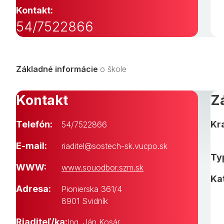
Kontakt:
54/7522866
Základné informácie
o škole
Kontakt
Z
Telefón:
Kra
54/7522866
E-mail:
riaditel@sostech-sk.vucpo.sk
Typ
WWW:
www.souodbor.szm.sk
Ka
Adresa:
Pionierska 361/4
8901 Svidník
Riaditeľ/ka:
Ing. Ján Kosár