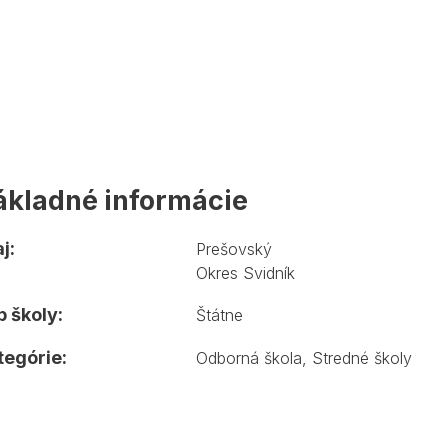
ákladné informácie
j:
Prešovský
Okres Svidník
 školy:
Štátne
tegórie:
Odborná škola
,
Stredné školy