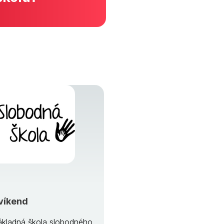
víkend
kladná škola slobodného