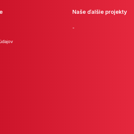
e
Naše ďalšie projekty
-
 údajov