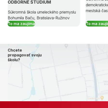
ODBORNÉ ŠTÚDIUM
demokratick
mestská čas
Súkromná škola umeleckého priemyslu
Bohumila Baču, Bratislava-Ružinov
To ma zaujíma
To ma zauj
Chcete
propagovať svoju
školu?