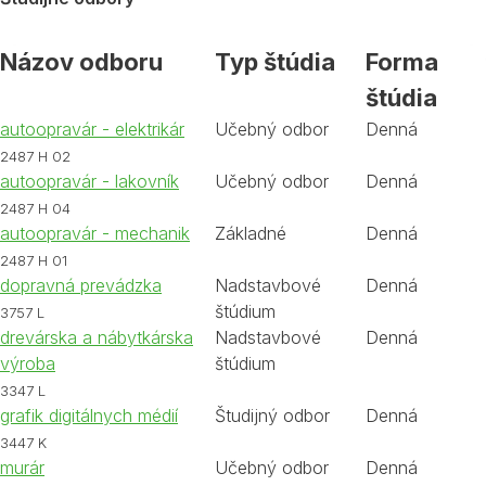
Názov odboru
Typ štúdia
Forma
štúdia
autoopravár - elektrikár
Učebný odbor
Denná
2487 H 02
autoopravár - lakovník
Učebný odbor
Denná
2487 H 04
autoopravár - mechanik
Základné
Denná
2487 H 01
dopravná prevádzka
Nadstavbové
Denná
štúdium
3757 L
drevárska a nábytkárska
Nadstavbové
Denná
výroba
štúdium
3347 L
grafik digitálnych médií
Študijný odbor
Denná
3447 K
murár
Učebný odbor
Denná