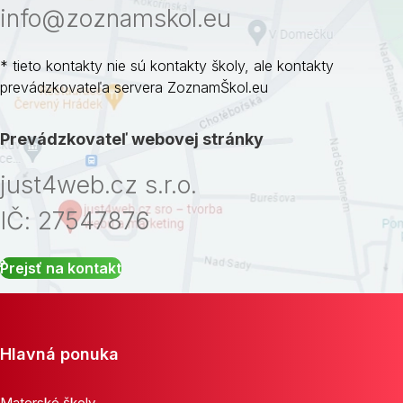
info@zoznamskol.eu
* tieto kontakty nie sú kontakty školy, ale kontakty
prevádzkovateľa servera ZoznamŠkol.eu
Prevádzkovateľ webovej stránky
just4web.cz s.r.o.
IČ: 27547876
Prejsť na kontakt
Hlavná ponuka
Materské školy