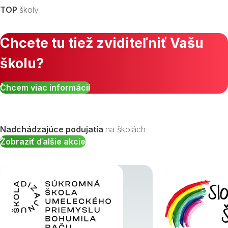
TOP
školy
Chcete tu tiež zviditeľniť Vašu
školu?
Zobraziť všetky študijné odbory »
Chcem viac informácií
Nadchádzajúce podujatia
na školách
Zobraziť ďalšie akcie