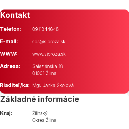
Kontakt
Telefón:
0911344848
E-mail:
sos@sjoroza.sk
WWW:
www.sjoroza.sk
Adresa:
Saleziánska 18
01001 Žilina
Riaditeľ/ka:
Mgr. Janka Školová
Základné informácie
Kraj:
Žilinský
Okres Žilina