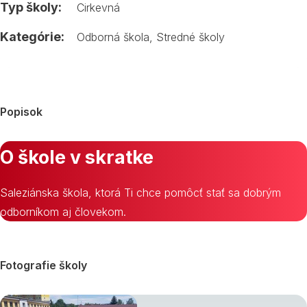
Typ školy:
Cirkevná
Kategórie:
Odborná škola
,
Stredné školy
Popisok
O škole v skratke
Saleziánska škola, ktorá Ti chce pomôcť stať sa dobrým
odborníkom aj človekom.
Fotografie školy