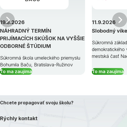
Predchádzajúci
19.8.2026
11.9.2026
NÁHRADNÝ TERMÍN
Slobodný vík
PRIJÍMACÍCH SKÚŠOK NA VYŠŠIE
Súkromná základ
ODBORNÉ ŠTÚDIUM
demokratického v
mestská časť Na
Súkromná škola umeleckého priemyslu
Bohumila Baču, Bratislava-Ružinov
To ma zaujíma
To ma zaujíma
Chcete propagovať svoju školu?
Rýchly kontakt