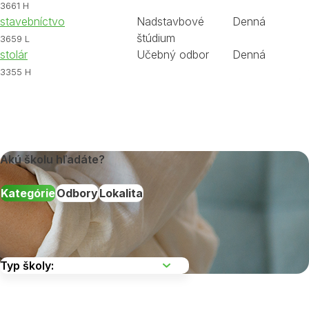
3661 H
stavebníctvo
Nadstavbové
Denná
štúdium
3659 L
stolár
Učebný odbor
Denná
3355 H
Akú školu hľadáte?
Kategórie
Odbory
Lokalita
Vyberte kraj