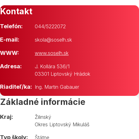
Kontakt
Telefón:
044/5222072
E-mail:
skola@soselh.sk
WWW:
www.soselh.sk
Adresa:
J. Kollára 536/1
03301 Liptovský Hrádok
Riaditeľ/ka:
Ing. Martin Gabauer
Základné informácie
Kraj:
Žilinský
Okres Liptovský Mikuláš
Typ školy:
Štátne