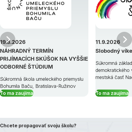
Predchádzajúci
19.8.2026
11.9.2026
NÁHRADNÝ TERMÍN
Slobodný vík
PRIJÍMACÍCH SKÚŠOK NA VYŠŠIE
Súkromná základ
ODBORNÉ ŠTÚDIUM
demokratického v
mestská časť Na
Súkromná škola umeleckého priemyslu
Bohumila Baču, Bratislava-Ružinov
To ma zaujíma
To ma zaujíma
Chcete propagovať svoju školu?