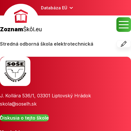
Databáza EÚ
Zoznam
Škôl.eu
Stredná odborná škola elektrotechnická
J. Kollára 536/1
,
03301
Liptovský Hrádok
skola@soselh.sk
Diskusia o tejto škole