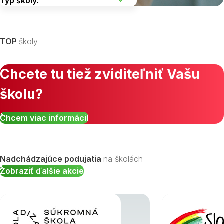
Vyberte kraj
TOP
školy
Chcete tu tiež zviditeľniť Vašu
školu?
Zobraziť všetky študijné odbory »
Chcem viac informácií
Nadchádzajúce podujatia
na školách
Zobraziť ďalšie akcie