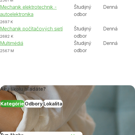
2561 M
Mechanik elektrotechnik -
Študijný
Denná
autoelektronika
odbor
2697 K
Mechanik počítačových sietí
Študijný
Denná
odbor
2682 K
Multimédiá
Študijný
Denná
odbor
2567 M
Akú školu hľadáte?
Kategórie
Odbory
Lokalita