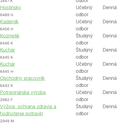
odbor
3447 K
Hostinský
Učebný
Denná
odbor
6489 H
Kaderník
Učebný
Denná
odbor
6456 H
Kozmetik
Študijný
Denná
odbor
6446 K
Kuchár
Študijný
Denná
odbor
6445 K
Kuchár
Učebný
Denná
odbor
6445 H
Obchodný pracovník
Študijný
Denná
odbor
6442 K
Potravinárska výroba
Učebný
Denná
odbor
2982 F
Výživa, ochrana zdravia a
Študijný
Denná
hodnotenie potravín
odbor
2949 M