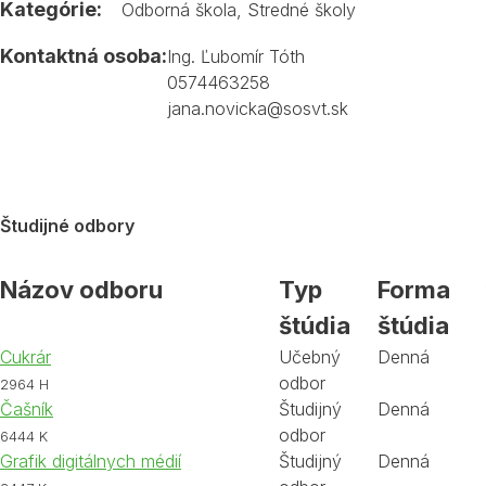
Kategórie:
Odborná škola
,
Stredné školy
Kontaktná osoba:
Ing. Ľubomír Tóth
0574463258
jana.novicka@sosvt.sk
Študijné odbory
Názov odboru
Typ
Forma
štúdia
štúdia
Cukrár
Učebný
Denná
odbor
2964 H
Čašník
Študijný
Denná
odbor
6444 K
Grafik digitálnych médií
Študijný
Denná