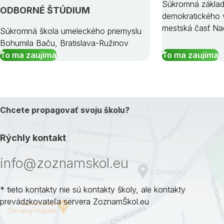
Súkromná základ
ODBORNÉ ŠTÚDIUM
demokratického v
mestská časť Na
Súkromná škola umeleckého priemyslu
Bohumila Baču, Bratislava-Ružinov
To ma zaujíma
To ma zaujíma
Chcete propagovať svoju školu?
Rýchly kontakt
info@zoznamskol.eu
* tieto kontakty nie sú kontakty školy, ale kontakty
prevádzkovateľa servera ZoznamŠkol.eu