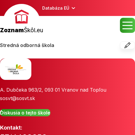
Databáza EÚ
Zoznam
Škôl.eu
Stredná odborná škola
A. Dubčeka 963/2
,
093 01
Vranov nad Topľou
sosvt@sosvt.sk
Diskusia o tejto škole
Kontakt: