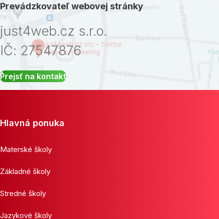
Prevádzkovateľ webovej stránky
just4web.cz s.r.o.
IČ: 27547876
Prejsť na kontakt
Hlavná ponuka
Materské školy
Základné školy
Stredné školy
Jazykové školy