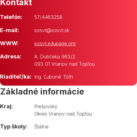
Kontakt
Telefón:
57/4463258
E-mail:
sosvt@sosvt.sk
WWW:
sosvt.edupage.org
Adresa:
A. Dubčeka 963/2
093 01 Vranov nad Topľou
Riaditeľ/ka:
Ing. Ľubomír Tóth
Základné informácie
Kraj:
Prešovský
Okres Vranov nad Topľou
Typ školy:
Štátne