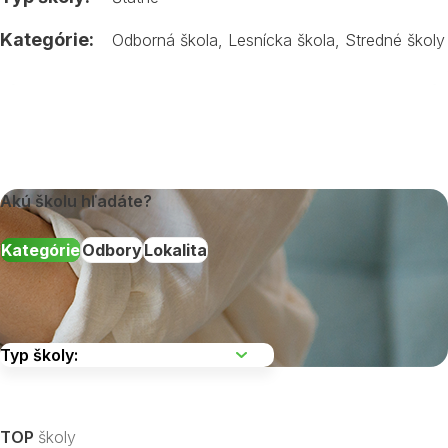
Kategórie:
Odborná škola
,
Lesnícka škola
,
Stredné školy
Akú školu hľadáte?
Kategórie
Odbory
Lokalita
Vyberte kraj
TOP
školy