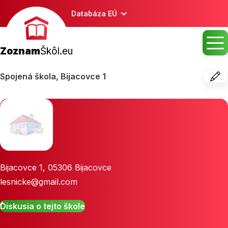
Databáza EÚ
Zoznam
Škôl.eu
Spojená škola, Bijacovce 1
Bijacovce 1
,
05306
Bijacovce
lesnicke@gmail.com
Diskusia o tejto škole