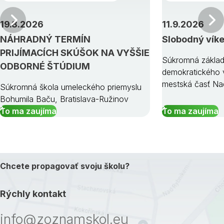
Predchádzajúci
19.8.2026
11.9.2026
NÁHRADNÝ TERMÍN
Slobodný vík
PRIJÍMACÍCH SKÚŠOK NA VYŠŠIE
Súkromná základ
ODBORNÉ ŠTÚDIUM
demokratického v
mestská časť Na
Súkromná škola umeleckého priemyslu
Bohumila Baču, Bratislava-Ružinov
To ma zaujíma
To ma zaujíma
Chcete propagovať svoju školu?
Rýchly kontakt
info@zoznamskol.eu