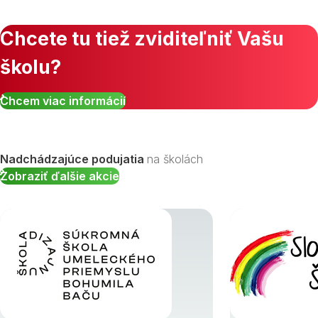
Chcete tu tiež zviditeľniť Vašu
školu?
Zobraziť všetky študijné odbory »
Chcem viac informácií
Nadchádzajúce podujatia
na školách
Zobraziť ďalšie akcie