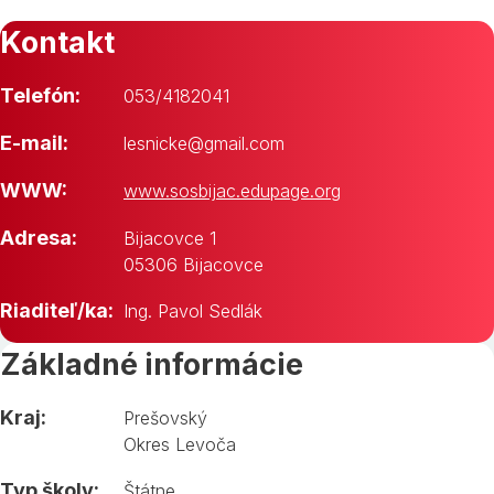
Kontakt
Telefón:
053/4182041
E-mail:
lesnicke@gmail.com
WWW:
www.sosbijac.edupage.org
Adresa:
Bijacovce 1
05306 Bijacovce
Riaditeľ/ka:
Ing. Pavol Sedlák
Základné informácie
Kraj:
Prešovský
Okres Levoča
Typ školy:
Štátne