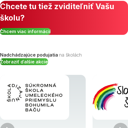
Chcete tu tiež zviditeľniť Vašu
školu?
Zobraziť všetky študijné odbory »
Chcem viac informácií
Nadchádzajúce podujatia
na školách
Zobraziť ďalšie akcie