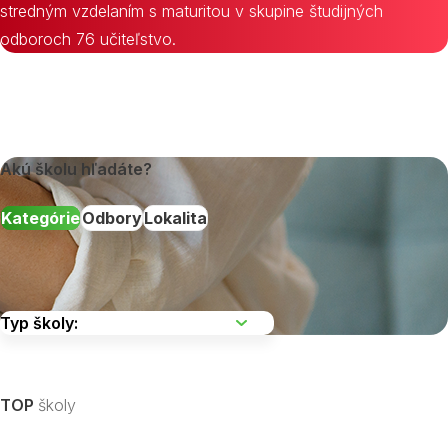
stredným vzdelaním s maturitou v skupine študijných
odboroch 76 učiteľstvo.
Akú školu hľadáte?
Kategórie
Odbory
Lokalita
Vyberte kraj
TOP
školy