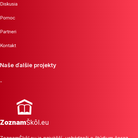
Diskusia
Pomoc
Partneri
Kontakt
Naše ďalšie projekty
-
Zoznam
Škôl.eu
ZoznamŠkôl.eu je najväčší, uchádzači o štúdium čoraz