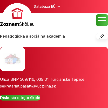
Databáza EÚ
Zoznam
Škôl.eu
Pedagogická a sociálna akadémia
Ulica SNP 509/116
,
039 01
Turčianske Teplice
sekretariat.pasatt@vuczilina.sk
Diskusia o tejto škole