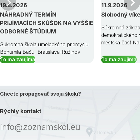
Predchádzajúci
19.8.2026
11.9.2026
NÁHRADNÝ TERMÍN
Slobodný vík
PRIJÍMACÍCH SKÚŠOK NA VYŠŠIE
Súkromná základ
ODBORNÉ ŠTÚDIUM
demokratického v
mestská časť Na
Súkromná škola umeleckého priemyslu
Bohumila Baču, Bratislava-Ružinov
To ma zaujíma
To ma zaujíma
Chcete propagovať svoju školu?
Rýchly kontakt
info@zoznamskol.eu