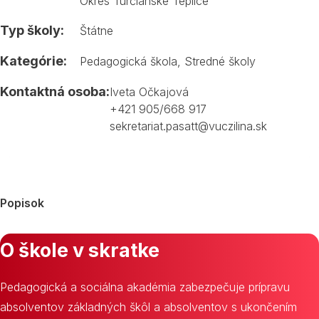
Okres Turčianske Teplice
Typ školy:
Štátne
Kategórie:
Pedagogická škola
,
Stredné školy
Kontaktná osoba:
Iveta Očkajová
+421 905/668 917
sekretariat.pasatt@vuczilina.sk
Popisok
O škole v skratke
Pedagogická a sociálna akadémia zabezpečuje prípravu
absolventov základných škôl a absolventov s ukončením