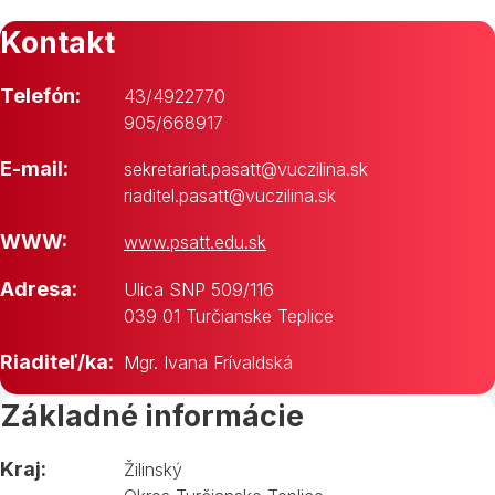
Kontakt
Telefón:
43/4922770
905/668917
E-mail:
sekretariat.pasatt@vuczilina.sk
riaditel.pasatt@vuczilina.sk
WWW:
www.psatt.edu.sk
Adresa:
Ulica SNP 509/116
039 01 Turčianske Teplice
Riaditeľ/ka:
Mgr. Ivana Frívaldská
Základné informácie
Kraj:
Žilinský