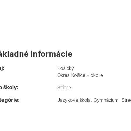
ákladné informácie
j:
Košický
Okres Košice - okolie
 školy:
Štátne
tegórie:
Jazyková škola
,
Gymnázium
,
Stre