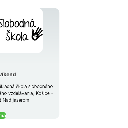
víkend
kladná škola slobodného
ého vzdelávania, Košice -
ť Nad jazerom
íma