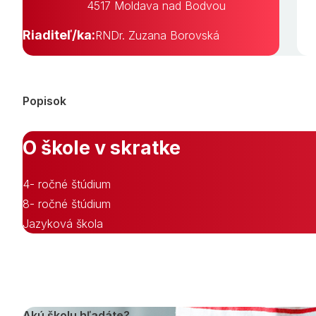
4517 Moldava nad Bodvou
Riaditeľ/ka:
RNDr. Zuzana Borovská
Popisok
O škole v skratke
4- ročné štúdium
8- ročné štúdium
Jazyková škola
Akú školu hľadáte?