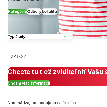
Kategórie
Odbory
Lokalita
Vyberte kraj
TOP
školy
Zobraziť všetky študijné odbory »
Chcete tu tiež zviditeľniť Vašu 
Chcem viac informácií
Nadchádzajúce podujatia
na školách