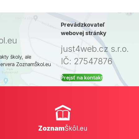
Prevádzkovateľ
webovej stránky
l.eu
just4web.cz s.r.o.
akty školy, ale
IČ: 27547876
servera ZoznamŠkol.eu
Prejsť na kontakt
Zoznam
Škôl.eu