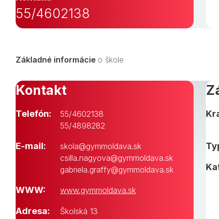
55/4602138
Základné informácie
o škole
Kontakt
Z
Telefón:
Kra
55/4602138
55/4898282
E-mail:
Typ
skola@gymmoldava.sk
csilla.nagyova@gymmoldava.sk
Ka
gabriela.graffy@gymmoldava.sk
WWW:
www.gymmoldava.sk
Adresa:
Školská 13