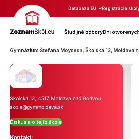
Databáza EÚ
Registrácia škol
Zoznam
Škôl.eu
Študijné odbory
Dni otvorených
Gymnázium Štefana Moysesa, Školská 13, Moldava 
Školská 13
,
4517
Moldava nad Bodvou
skola@gymmoldava.sk
Diskusia o tejto škole
Kontakt: