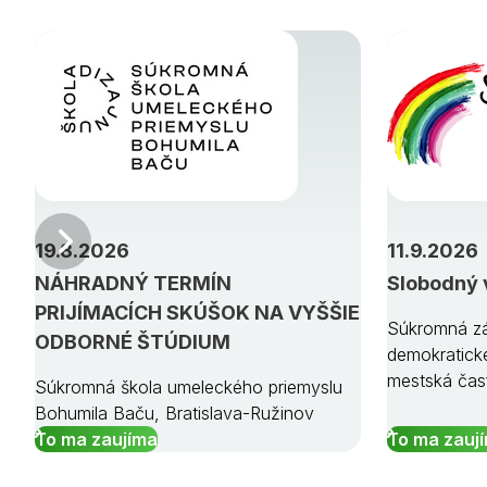
Predchádzajúci
19.8.2026
11.9.2026
NÁHRADNÝ TERMÍN
Slobodný 
PRIJÍMACÍCH SKÚŠOK NA VYŠŠIE
Súkromná zá
ODBORNÉ ŠTÚDIUM
demokratick
mestská čas
Súkromná škola umeleckého priemyslu
Bohumila Baču, Bratislava-Ružinov
To ma zaujíma
To ma zauj