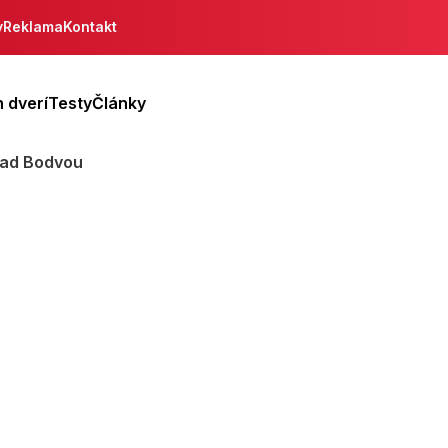
y
Reklama
Kontakt
 dverí
Testy
Články
nad Bodvou