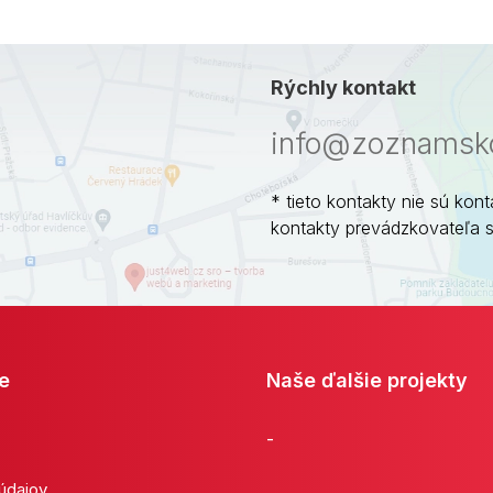
Rýchly kontakt
info@zoznamsko
* tieto kontakty nie sú kont
kontakty prevádzkovateľa 
e
Naše ďalšie projekty
-
 údajov