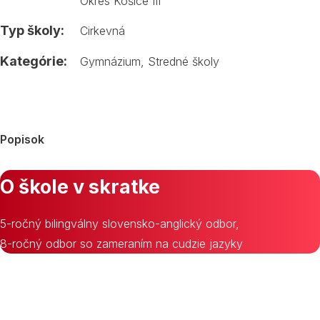
Okres Košice III
Typ školy:
Cirkevná
Kategórie:
Gymnázium
,
Stredné školy
Popisok
O škole v skratke
5-ročný bilingválny slovensko-anglický odbor,
8-ročný odbor so zameraním na cudzie jazyky