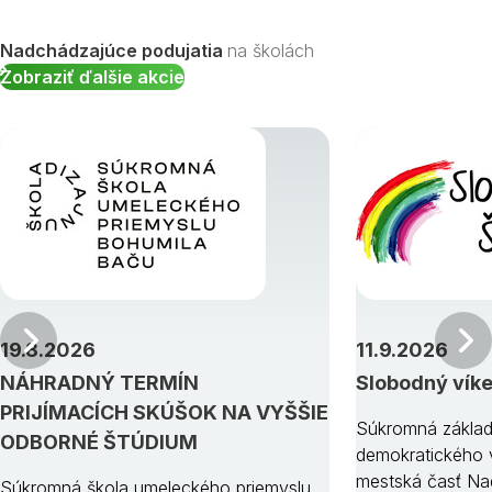
Nadchádzajúce podujatia
na školách
Zobraziť ďalšie akcie
Predchádzajúci
19.8.2026
11.9.2026
NÁHRADNÝ TERMÍN
Slobodný vík
PRIJÍMACÍCH SKÚŠOK NA VYŠŠIE
Súkromná základ
ODBORNÉ ŠTÚDIUM
demokratického v
mestská časť Na
Súkromná škola umeleckého priemyslu