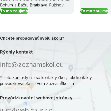
Bohumila Baču, Bratislava-Ružinov
To ma zaujíma
To ma zaujíma
Chcete propagovať svoju školu?
Rýchly kontakt
info@zoznamskol.eu
* tieto kontakty nie sú kontakty školy, ale kontakty
prevádzkovateľa servera ZoznamŠkol.eu
Prevádzkovateľ webovej stránky
just4web.cz s.r.o.