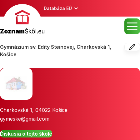
Databáza EÚ
Zoznam
Škôl.eu
Gymnázium sv. Edity Steinovej, Charkovská 1,
Košice
Charkovská 1
,
04022
Košice
gymeske@gmail.com
Diskusia o tejto škole