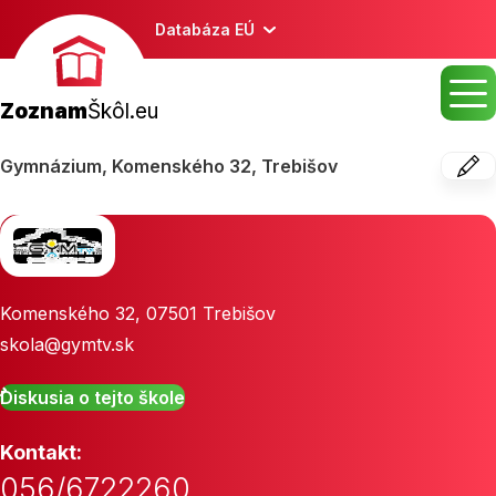
Databáza EÚ
Zoznam
Škôl.eu
Gymnázium, Komenského 32, Trebišov
Komenského 32
,
07501
Trebišov
skola@gymtv.sk
Diskusia o tejto škole
Kontakt:
056/6722260