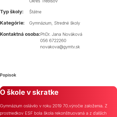
Okres Trebišov
Typ školy:
Štátne
Kategórie:
Gymnázium
,
Stredné školy
Kontaktná osoba:
PhDr. Jana Nováková
056 6722260
novakova@gymtv.sk
Popisok
O škole v skratke
Gymnázium oslávilo v roku 2019 70.výročie založenia. Z
prostriedkov ESF bola škola rekonštruovaná a z ďalších