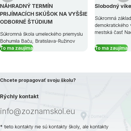
NÁHRADNÝ TERMÍN
Slobodný vík
PRIJÍMACÍCH SKÚŠOK NA VYŠŠIE
Súkromná základ
ODBORNÉ ŠTÚDIUM
demokratického v
mestská časť Na
Súkromná škola umeleckého priemyslu
Bohumila Baču, Bratislava-Ružinov
To ma zaujíma
To ma zaujíma
Chcete propagovať svoju školu?
Rýchly kontakt
info@zoznamskol.eu
* tieto kontakty nie sú kontakty školy, ale kontakty