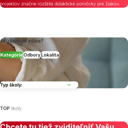
projektov značne rozšírila didaktické pomôcky pre žiakov.
Akú školu hľadáte?
Kategórie
Odbory
Lokalita
Vyberte kraj
TOP
školy
Chcete tu tiež zviditeľniť Vašu