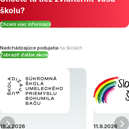
školu?
Zobraziť všetky študijné odbory »
Chcem viac informácií
Nadchádzajúce podujatia
na školách
Zobraziť ďalšie akcie
Predchádzajúci
19.8.2026
11.9.2026