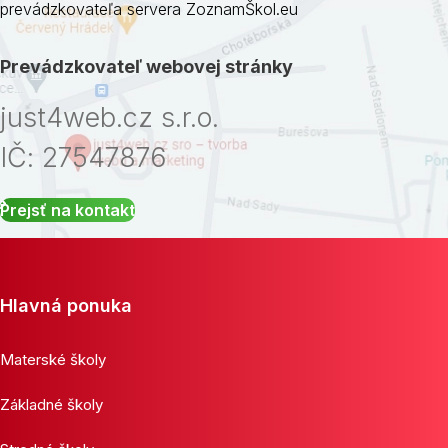
prevádzkovateľa servera ZoznamŠkol.eu
Prevádzkovateľ webovej stránky
just4web.cz s.r.o.
IČ: 27547876
Prejsť na kontakt
Hlavná ponuka
Materské školy
Základné školy