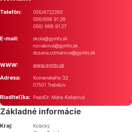
Telefón:
056/6722260
056/668 91 26
056/ 668 91 27
E-mail:
skola@gymtv.sk
novakova@gymtv.sk
dusana.cizmarova@gymtv.sk
WWW:
www.gymtv.sk
Adresa:
Komenského 32
07501 Trebišov
Riaditeľ/ka:
PaedDr. Mária Kašaiová
Základné informácie
Kraj:
Košický