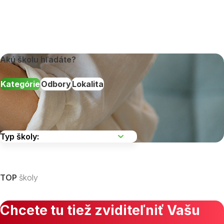
Akú školu hľadáte?
Kategórie
Odbory
Lokalita
Vyberte kraj
TOP
školy
Chcete tu tiež zviditeľniť Vašu