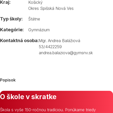
Kraj:
Košický
Okres Spišská Nová Ves
Typ školy:
Štátne
Kategórie:
Gymnázium
Kontaktná osoba:
Mgr. Andrea Balážiová
53/4422259
andrea.balaziova@gymsnv.sk
Popisok
O škole v skratke
Škola s vyše 150-ročnou tradíciou. Ponúkame triedy