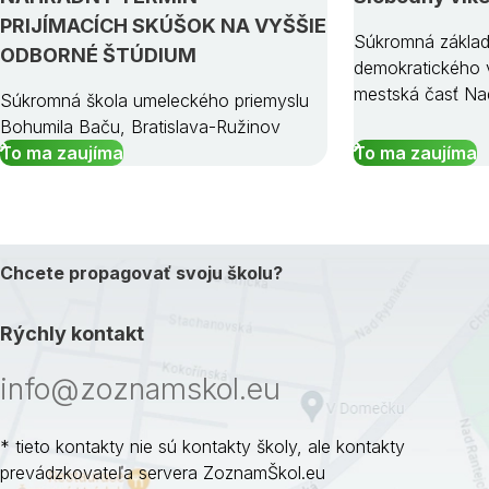
PRIJÍMACÍCH SKÚŠOK NA VYŠŠIE
Súkromná základ
ODBORNÉ ŠTÚDIUM
demokratického v
mestská časť Na
Súkromná škola umeleckého priemyslu
Bohumila Baču, Bratislava-Ružinov
To ma zaujíma
To ma zaujíma
Chcete propagovať svoju školu?
Rýchly kontakt
info@zoznamskol.eu
* tieto kontakty nie sú kontakty školy, ale kontakty
prevádzkovateľa servera ZoznamŠkol.eu