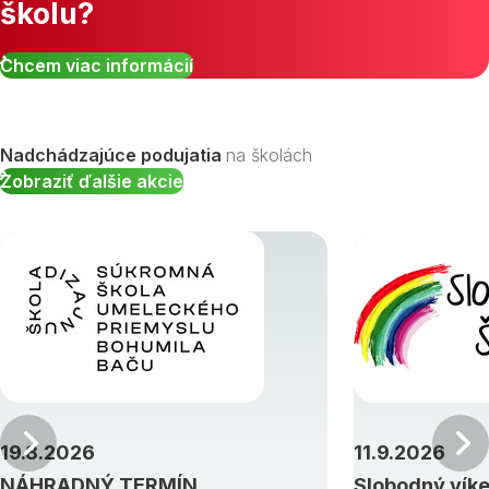
školu?
Zobraziť všetky študijné odbory »
Chcem viac informácií
Nadchádzajúce podujatia
na školách
Zobraziť ďalšie akcie
Predchádzajúci
19.8.2026
11.9.2026
NÁHRADNÝ TERMÍN
Slobodný vík