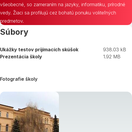
všeobecné, so zameraním na jazyky, informatiku, prírodné
vedy. Žiaci sa profilujú cez bohatú ponuku voliteľných
predmetov.
Súbory
Ukážky testov prijímacích skúšok
938.03 kB
Prezentácia školy
1.92 MB
Fotografie školy