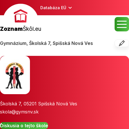
Databáza EÚ
Zoznam
Škôl.eu
Gymnázium, Školská 7, Spišská Nová Ves
Školská 7
,
05201
Spišská Nová Ves
skola@gymsnv.sk
Diskusia o tejto škole