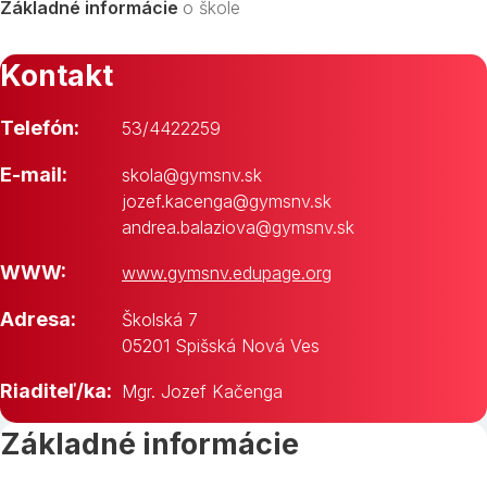
Základné informácie
o škole
Kontakt
Telefón:
53/4422259
E-mail:
skola@gymsnv.sk
jozef.kacenga@gymsnv.sk
andrea.balaziova@gymsnv.sk
WWW:
www.gymsnv.edupage.org
Adresa:
Školská 7
05201 Spišská Nová Ves
Riaditeľ/ka:
Mgr. Jozef Kačenga
Základné informácie