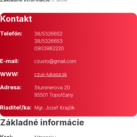
Kontakt
Telefón:
38/5326652
38/5326653
0903982220
E-mail:
czusto@gmail.com
WWW:
czus-lukasa.sk
Adresa:
Stummerova 20
95501 Topoľčany
Riaditeľ/ka:
Mgr. Jozef Krajčík
Základné informácie