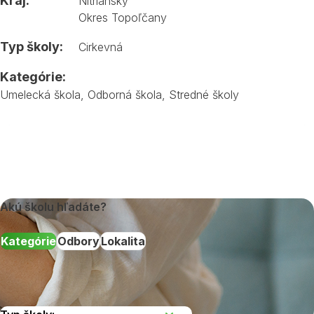
Kraj:
Nitriansky
Okres Topoľčany
Typ školy:
Cirkevná
Kategórie:
Umelecká škola
,
Odborná škola
,
Stredné školy
Akú školu hľadáte?
Kategórie
Odbory
Lokalita