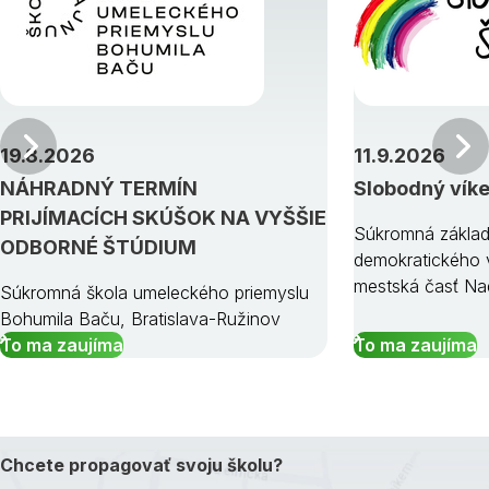
Predchádzajúci
19.8.2026
11.9.2026
NÁHRADNÝ TERMÍN
Slobodný vík
PRIJÍMACÍCH SKÚŠOK NA VYŠŠIE
Súkromná základ
ODBORNÉ ŠTÚDIUM
demokratického v
mestská časť Na
Súkromná škola umeleckého priemyslu
Bohumila Baču, Bratislava-Ružinov
To ma zaujíma
To ma zaujíma
Chcete propagovať svoju školu?