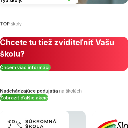
Vyberte kraj
TOP
školy
Chcete tu tiež zviditeľniť Vašu
školu?
Zobraziť všetky študijné odbory »
Chcem viac informácií
Nadchádzajúce podujatia
na školách
Zobraziť ďalšie akcie