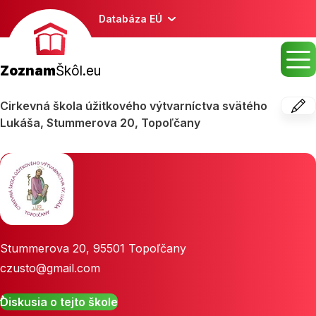
Databáza EÚ
Zoznam
Škôl.eu
Cirkevná škola úžitkového výtvarníctva svätého
Lukáša, Stummerova 20, Topoľčany
Stummerova 20
,
95501
Topoľčany
czusto@gmail.com
Diskusia o tejto škole