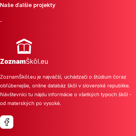
Naše ďalšie projekty
-
Zoznam
Škôl.eu
ZoznamŠkôl.eu je najväčší, uchádzači o štúdium čoraz
obľúbenejšie, online databáz škôl v slovenské republike.
Návštevníci tu nájdu informácie o všetkých typoch škôl -
od materských po vysoké.