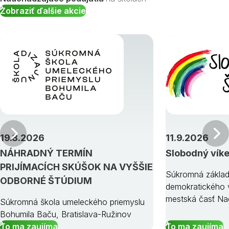
Zobraziť ďalšie akcie
Predchádzajúci
19.8.2026
11.9.2026
NÁHRADNÝ TERMÍN
Slobodný vík
PRIJÍMACÍCH SKÚŠOK NA VYŠŠIE
Súkromná základ
ODBORNÉ ŠTÚDIUM
demokratického v
mestská časť Na
Súkromná škola umeleckého priemyslu
Bohumila Baču, Bratislava-Ružinov
To ma zaujíma
To ma zaujíma