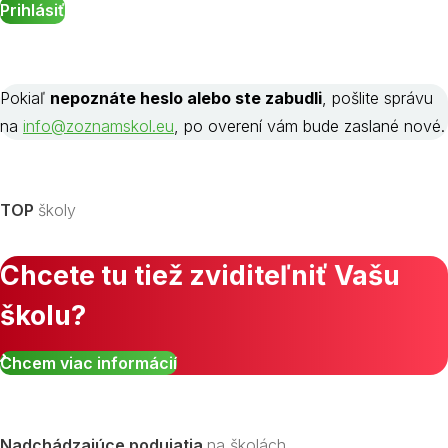
Pokiaľ
nepoznáte heslo alebo ste zabudli
, pošlite správu
na
info@zoznamskol.eu
, po overení vám bude zaslané nové.
TOP
školy
Chcete tu tiež zviditeľniť Vašu
školu?
Chcem viac informácií
Nadchádzajúce podujatia
na školách