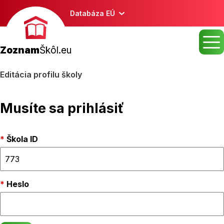
Databáza EÚ
Zoznam
Škôl.eu
Editácia profilu školy
Musíte sa prihlásiť
Škola ID
Heslo