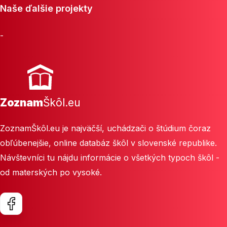
Naše ďalšie projekty
-
Zoznam
Škôl.eu
ZoznamŠkôl.eu je najväčší, uchádzači o štúdium čoraz
obľúbenejšie, online databáz škôl v slovenské republike.
Návštevníci tu nájdu informácie o všetkých typoch škôl -
od materských po vysoké.