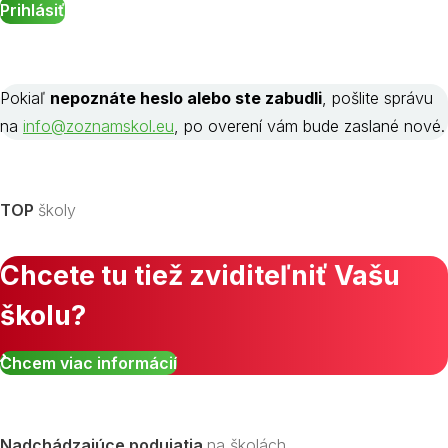
Pokiaľ
nepoznáte heslo alebo ste zabudli
, pošlite správu
na
info@zoznamskol.eu
, po overení vám bude zaslané nové.
TOP
školy
Chcete tu tiež zviditeľniť Vašu
školu?
Chcem viac informácií
Nadchádzajúce podujatia
na školách