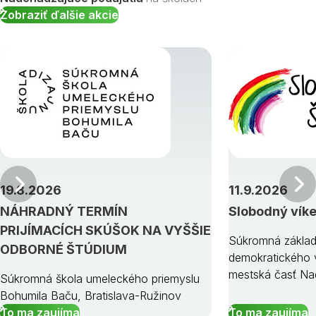
Zobraziť ďalšie akcie
Predchádzajúci
19.8.2026
11.9.2026
NÁHRADNÝ TERMÍN
Slobodný vík
PRIJÍMACÍCH SKÚŠOK NA VYŠŠIE
Súkromná základ
ODBORNÉ ŠTÚDIUM
demokratického v
mestská časť Na
Súkromná škola umeleckého priemyslu
Bohumila Baču, Bratislava-Ružinov
To ma zaujíma
To ma zaujíma