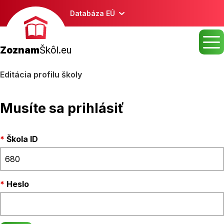
Databáza EÚ
Zoznam
Škôl.eu
Editácia profilu školy
Musíte sa prihlásiť
Škola ID
Heslo