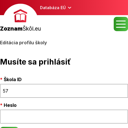
Databáza EÚ
Zoznam
Škôl.eu
Editácia profilu školy
Musíte sa prihlásiť
Škola ID
Heslo