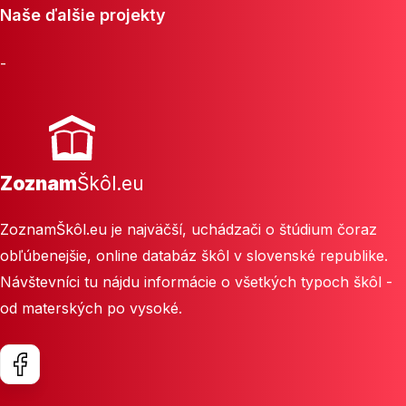
Naše ďalšie projekty
-
Zoznam
Škôl.eu
ZoznamŠkôl.eu je najväčší, uchádzači o štúdium čoraz
obľúbenejšie, online databáz škôl v slovenské republike.
Návštevníci tu nájdu informácie o všetkých typoch škôl -
od materských po vysoké.