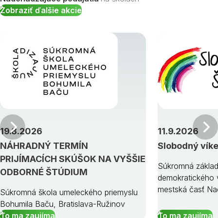
Zobraziť ďalšie akcie
Predchádzajúci
19.8.2026
11.9.2026
NÁHRADNÝ TERMÍN
Slobodný vík
PRIJÍMACÍCH SKÚŠOK NA VYŠŠIE
Súkromná základ
ODBORNÉ ŠTÚDIUM
demokratického v
mestská časť Na
Súkromná škola umeleckého priemyslu
Bohumila Baču, Bratislava-Ružinov
To ma zaujíma
To ma zaujíma