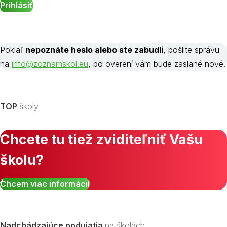
Pokiaľ
nepoznáte heslo alebo ste zabudli
, pošlite správu
na
info@zoznamskol.eu
, po overení vám bude zaslané nové.
TOP
školy
Chcete tu tiež zviditeľniť Vašu
školu?
Chcem viac informácií
Nadchádzajúce podujatia
na školách