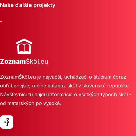
Naše ďalšie projekty
-
Zoznam
Škôl.eu
ZoznamŠkôl.eu je najväčší, uchádzači o štúdium čoraz
obľúbenejšie, online databáz škôl v slovenské republike.
Návštevníci tu nájdu informácie o všetkých typoch škôl -
od materských po vysoké.