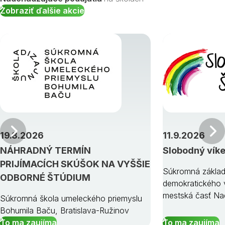
Zobraziť ďalšie akcie
Predchádzajúci
19.8.2026
11.9.2026
NÁHRADNÝ TERMÍN
Slobodný vík
PRIJÍMACÍCH SKÚŠOK NA VYŠŠIE
Súkromná základ
ODBORNÉ ŠTÚDIUM
demokratického v
mestská časť Na
Súkromná škola umeleckého priemyslu
Bohumila Baču, Bratislava-Ružinov
To ma zaujíma
To ma zaujíma