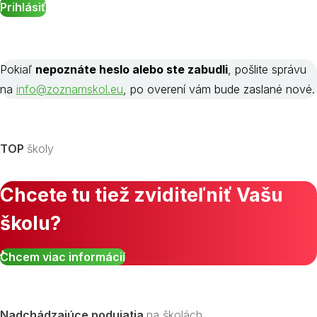
Pokiaľ
nepoznáte heslo alebo ste zabudli
, pošlite správu
na
info@zoznamskol.eu
, po overení vám bude zaslané nové.
TOP
školy
Chcete tu tiež zviditeľniť Vašu
školu?
Chcem viac informácií
Nadchádzajúce podujatia
na školách