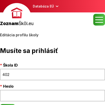
Databáza EÚ
Zoznam
Škôl.eu
Editácia profilu školy
Musíte sa prihlásiť
Škola ID
Heslo