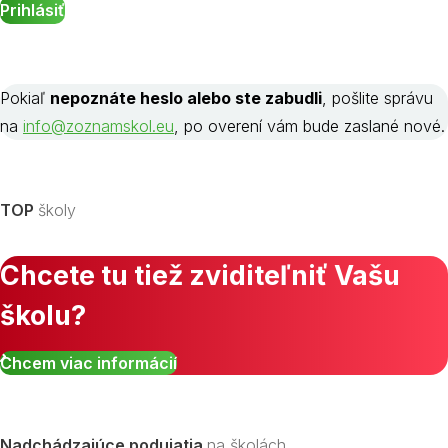
Pokiaľ
nepoznáte heslo alebo ste zabudli
, pošlite správu
na
info@zoznamskol.eu
, po overení vám bude zaslané nové.
TOP
školy
Chcete tu tiež zviditeľniť Vašu
školu?
Chcem viac informácií
Nadchádzajúce podujatia
na školách