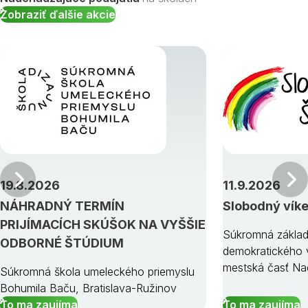
Zobraziť ďalšie akcie
Predchádzajúci
19.8.2026
11.9.2026
NÁHRADNÝ TERMÍN
Slobodný vík
PRIJÍMACÍCH SKÚŠOK NA VYŠŠIE
Súkromná základ
ODBORNÉ ŠTÚDIUM
demokratického v
mestská časť Na
Súkromná škola umeleckého priemyslu
Bohumila Baču, Bratislava-Ružinov
To ma zaujíma
To ma zaujíma