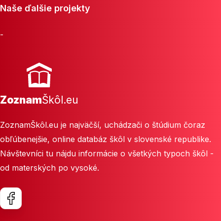
Naše ďalšie projekty
-
Zoznam
Škôl.eu
ZoznamŠkôl.eu je najväčší, uchádzači o štúdium čoraz
obľúbenejšie, online databáz škôl v slovenské republike.
Návštevníci tu nájdu informácie o všetkých typoch škôl -
od materských po vysoké.