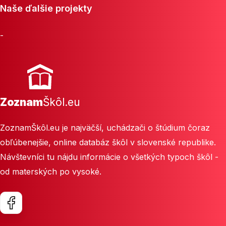
Naše ďalšie projekty
-
Zoznam
Škôl.eu
ZoznamŠkôl.eu je najväčší, uchádzači o štúdium čoraz
obľúbenejšie, online databáz škôl v slovenské republike.
Návštevníci tu nájdu informácie o všetkých typoch škôl -
od materských po vysoké.