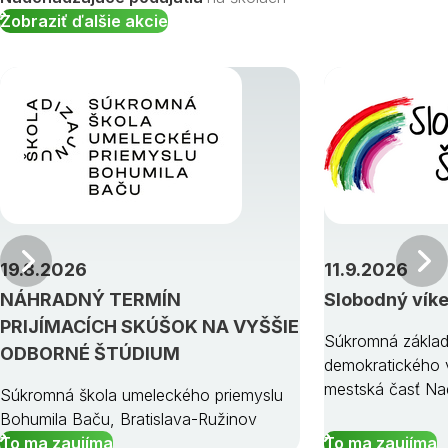
Zobraziť ďalšie akcie
Predchádzajúci
19.8.2026
11.9.2026
NÁHRADNÝ TERMÍN
Slobodný vík
PRIJÍMACÍCH SKÚŠOK NA VYŠŠIE
Súkromná základ
ODBORNÉ ŠTÚDIUM
demokratického v
mestská časť Na
Súkromná škola umeleckého priemyslu
Bohumila Baču, Bratislava-Ružinov
To ma zaujíma
To ma zaujíma