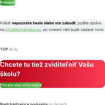
Pokiaľ
nepoznáte heslo alebo ste zabudli
, pošlite správu
na
info@zoznamskol.eu
, po overení vám bude zaslané nové.
TOP
školy
Chcete tu tiež zviditeľniť Vašu
školu?
Chcem viac informácií
Nadchádzajúce podujatia
na školách