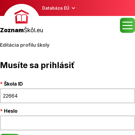
Databáza EÚ
Zoznam
Škôl.eu
Editácia profilu školy
Musíte sa prihlásiť
Škola ID
Heslo