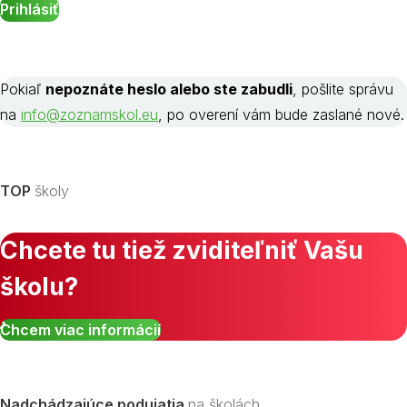
Pokiaľ
nepoznáte heslo alebo ste zabudli
, pošlite správu
na
info@zoznamskol.eu
, po overení vám bude zaslané nové.
TOP
školy
Chcete tu tiež zviditeľniť Vašu
školu?
Chcem viac informácií
Nadchádzajúce podujatia
na školách