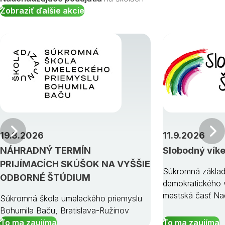
Zobraziť ďalšie akcie
Predchádzajúci
19.8.2026
11.9.2026
NÁHRADNÝ TERMÍN
Slobodný vík
PRIJÍMACÍCH SKÚŠOK NA VYŠŠIE
Súkromná základ
ODBORNÉ ŠTÚDIUM
demokratického v
mestská časť Na
Súkromná škola umeleckého priemyslu
Bohumila Baču, Bratislava-Ružinov
To ma zaujíma
To ma zaujíma