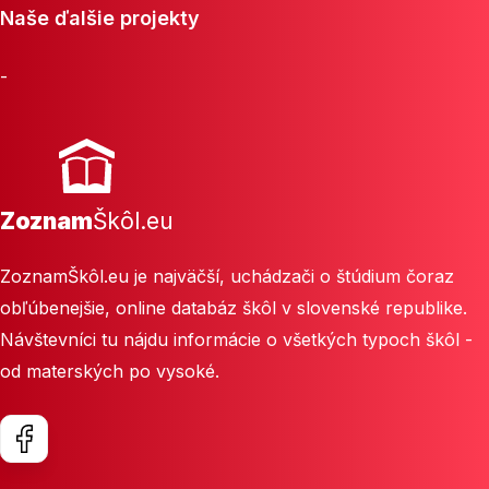
Naše ďalšie projekty
-
Zoznam
Škôl.eu
ZoznamŠkôl.eu je najväčší, uchádzači o štúdium čoraz
obľúbenejšie, online databáz škôl v slovenské republike.
Návštevníci tu nájdu informácie o všetkých typoch škôl -
od materských po vysoké.