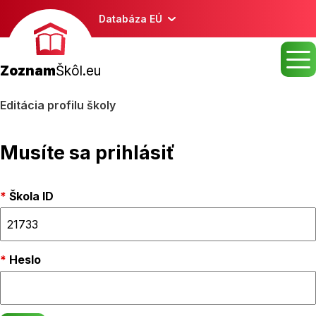
Databáza EÚ
Zoznam
Škôl.eu
Editácia profilu školy
Musíte sa prihlásiť
Škola ID
Heslo