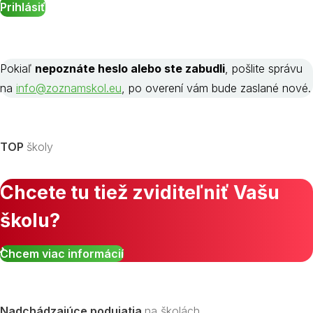
Pokiaľ
nepoznáte heslo alebo ste zabudli
, pošlite správu
na
info@zoznamskol.eu
, po overení vám bude zaslané nové.
TOP
školy
Chcete tu tiež zviditeľniť Vašu
školu?
Chcem viac informácií
Nadchádzajúce podujatia
na školách