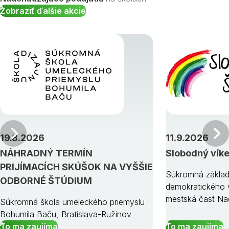
Zobraziť ďalšie akcie
Predchádzajúci
19.8.2026
11.9.2026
NÁHRADNÝ TERMÍN
Slobodný vík
PRIJÍMACÍCH SKÚŠOK NA VYŠŠIE
Súkromná základ
ODBORNÉ ŠTÚDIUM
demokratického v
mestská časť Na
Súkromná škola umeleckého priemyslu
Bohumila Baču, Bratislava-Ružinov
To ma zaujíma
To ma zaujíma