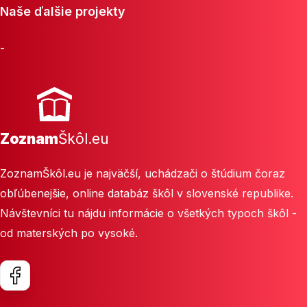
Naše ďalšie projekty
-
Zoznam
Škôl.eu
ZoznamŠkôl.eu je najväčší, uchádzači o štúdium čoraz
obľúbenejšie, online databáz škôl v slovenské republike.
Návštevníci tu nájdu informácie o všetkých typoch škôl -
od materských po vysoké.