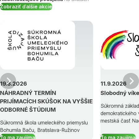
Zobraziť ďalšie akcie
Predchádzajúci
19.8.2026
11.9.2026
NÁHRADNÝ TERMÍN
Slobodný vík
PRIJÍMACÍCH SKÚŠOK NA VYŠŠIE
Súkromná základ
ODBORNÉ ŠTÚDIUM
demokratického v
mestská časť Na
Súkromná škola umeleckého priemyslu
Bohumila Baču, Bratislava-Ružinov
To ma zaujíma
To ma zaujíma