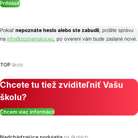
Pokiaľ
nepoznáte heslo alebo ste zabudli
, pošlite správu
na
info@zoznamskol.eu
, po overení vám bude zaslané nové.
TOP
školy
Chcete tu tiež zviditeľniť Vašu
školu?
Chcem viac informácií
Nadchádzajúce podujatia
na školách