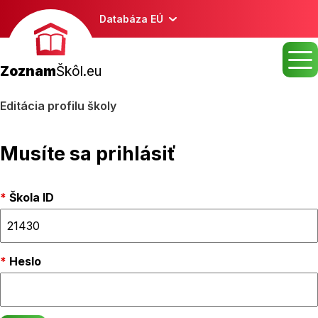
Databáza EÚ
Zoznam
Škôl.eu
Editácia profilu školy
Musíte sa prihlásiť
Škola ID
Heslo