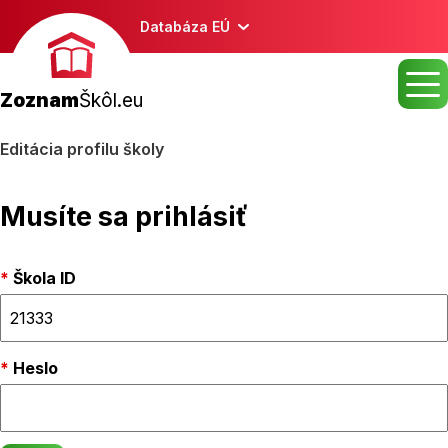
Databáza EÚ
Zoznam
Škôl.eu
Editácia profilu školy
Musíte sa prihlásiť
Škola ID
Heslo