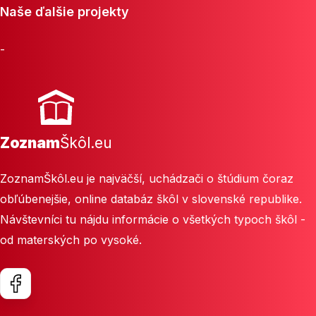
Naše ďalšie projekty
-
Zoznam
Škôl.eu
ZoznamŠkôl.eu je najväčší, uchádzači o štúdium čoraz
obľúbenejšie, online databáz škôl v slovenské republike.
Návštevníci tu nájdu informácie o všetkých typoch škôl -
od materských po vysoké.