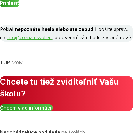
Pokiaľ
nepoznáte heslo alebo ste zabudli
, pošlite správu
na
info@zoznamskol.eu
, po overení vám bude zaslané nové.
TOP
školy
Chcete tu tiež zviditeľniť Vašu
školu?
Chcem viac informácií
Nadchádzajúce podujatia
na školách