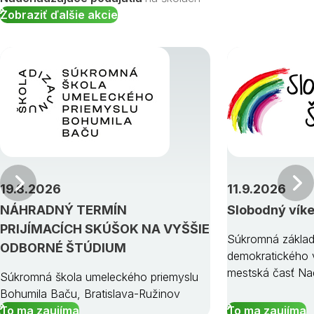
Zobraziť ďalšie akcie
Predchádzajúci
19.8.2026
11.9.2026
NÁHRADNÝ TERMÍN
Slobodný vík
PRIJÍMACÍCH SKÚŠOK NA VYŠŠIE
Súkromná základ
ODBORNÉ ŠTÚDIUM
demokratického v
mestská časť Na
Súkromná škola umeleckého priemyslu
Bohumila Baču, Bratislava-Ružinov
To ma zaujíma
To ma zaujíma