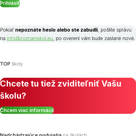
Pokiaľ
nepoznáte heslo alebo ste zabudli
, pošlite správu
na
info@zoznamskol.eu
, po overení vám bude zaslané nové.
TOP
školy
Chcete tu tiež zviditeľniť Vašu
školu?
Chcem viac informácií
Nadchádzajúce podujatia
na školách