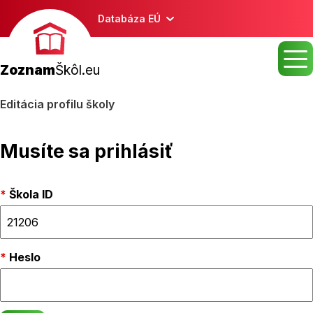
Databáza EÚ
Zoznam
Škôl.eu
Editácia profilu školy
Musíte sa prihlásiť
Škola ID
Heslo