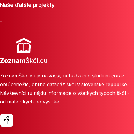
Naše ďalšie projekty
-
Zoznam
Škôl.eu
ZoznamŠkôl.eu je najväčší, uchádzači o štúdium čoraz
obľúbenejšie, online databáz škôl v slovenské republike.
Návštevníci tu nájdu informácie o všetkých typoch škôl -
od materských po vysoké.