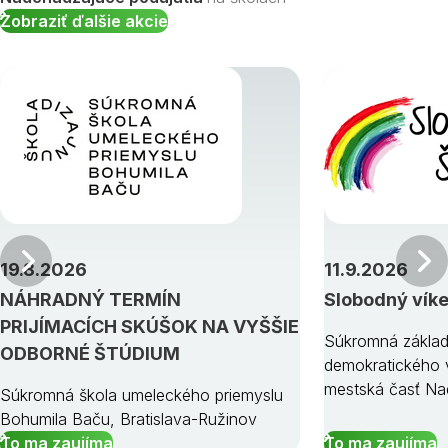
Zobraziť ďalšie akcie
Predchádzajúci
19.8.2026
11.9.2026
NÁHRADNÝ TERMÍN
Slobodný vík
PRIJÍMACÍCH SKÚŠOK NA VYŠŠIE
Súkromná základ
ODBORNÉ ŠTÚDIUM
demokratického v
mestská časť Na
Súkromná škola umeleckého priemyslu
Bohumila Baču, Bratislava-Ružinov
To ma zaujíma
To ma zaujíma