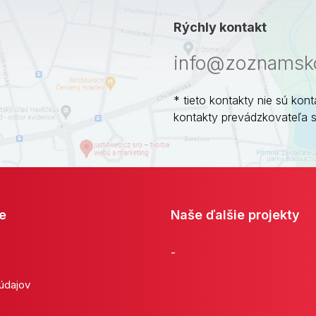
Rýchly kontakt
info@zoznamsko
* tieto kontakty nie sú kont
kontakty prevádzkovateľa 
e
Naše ďalšie projekty
-
 údajov