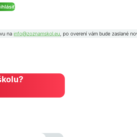
rávu na
info@zoznamskol.eu
, po overení vám bude zaslané no
školu?