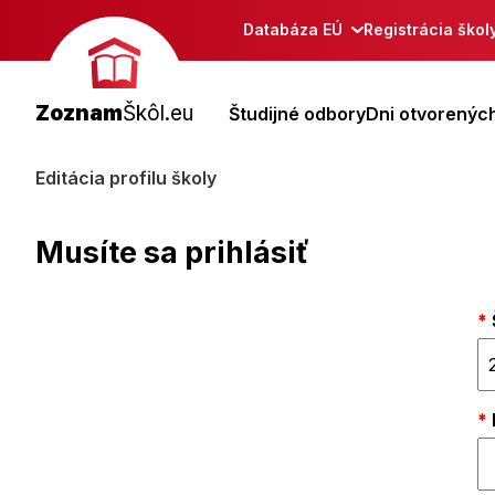
Databáza EÚ
Registrácia škol
Zoznam
Škôl.eu
Študijné odbory
Dni otvorených
Editácia profilu školy
Musíte sa prihlásiť