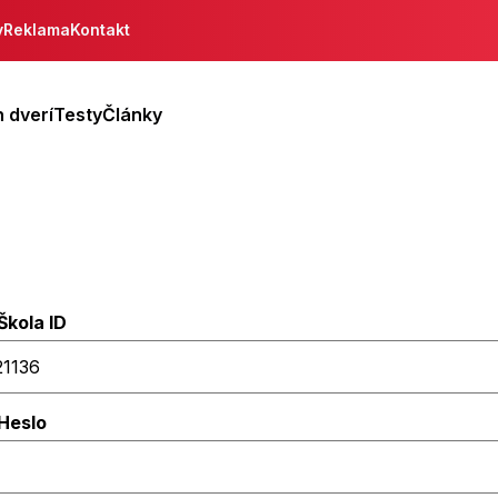
y
Reklama
Kontakt
 dverí
Testy
Články
Škola ID
Heslo