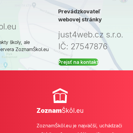
Prevádzkovateľ
webovej stránky
l.eu
just4web.cz s.r.o.
akty školy, ale
IČ: 27547876
servera ZoznamŠkol.eu
Prejsť na kontakt
Zoznam
Škôl.eu
ZoznamŠkôl.eu je najväčší, uchádzači