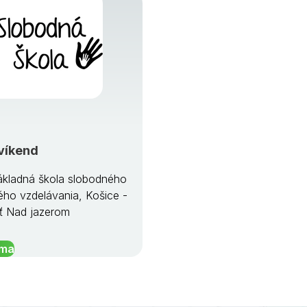
víkend
kladná škola slobodného
ého vzdelávania, Košice -
ť Nad jazerom
íma