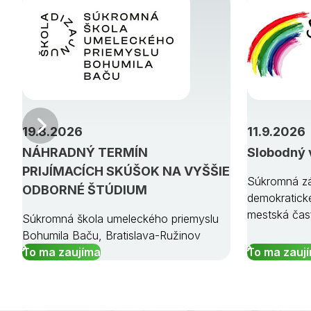
Predchádzajúci
19.8.2026
11.9.2026
NÁHRADNÝ TERMÍN
Slobodný 
PRIJÍMACÍCH SKÚŠOK NA VYŠŠIE
Súkromná zá
ODBORNÉ ŠTÚDIUM
demokratick
mestská čas
Súkromná škola umeleckého priemyslu
Bohumila Baču, Bratislava-Ružinov
To ma zaujíma
To ma zauj