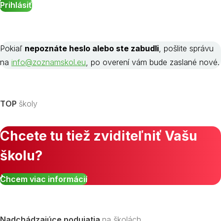
Pokiaľ
nepoznáte heslo alebo ste zabudli
, pošlite správu
na
info@zoznamskol.eu
, po overení vám bude zaslané nové.
TOP
školy
Chcete tu tiež zviditeľniť Vašu
školu?
Chcem viac informácií
Nadchádzajúce podujatia
na školách