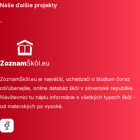
Naše ďalšie projekty
-
Zoznam
Škôl.eu
ZoznamŠkôl.eu je najväčší, uchádzači o štúdium čoraz
obľúbenejšie, online databáz škôl v slovenské republike.
Návštevníci tu nájdu informácie o všetkých typoch škôl -
od materských po vysoké.