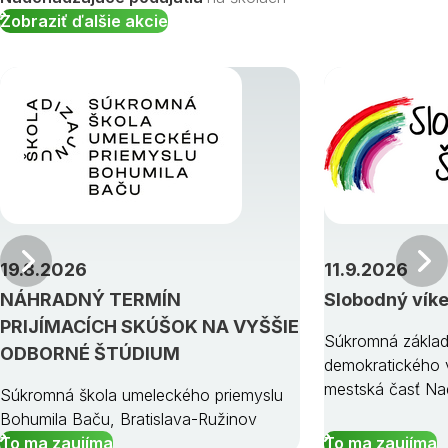
Zobraziť ďalšie akcie
Predchádzajúci
19.8.2026
11.9.2026
NÁHRADNÝ TERMÍN
Slobodný vík
PRIJÍMACÍCH SKÚŠOK NA VYŠŠIE
Súkromná základ
ODBORNÉ ŠTÚDIUM
demokratického v
mestská časť Na
Súkromná škola umeleckého priemyslu
Bohumila Baču, Bratislava-Ružinov
To ma zaujíma
To ma zaujíma