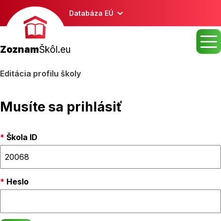
Databáza EÚ
Zoznam
Škôl.eu
Editácia profilu školy
Musíte sa prihlásiť
Škola ID
Heslo