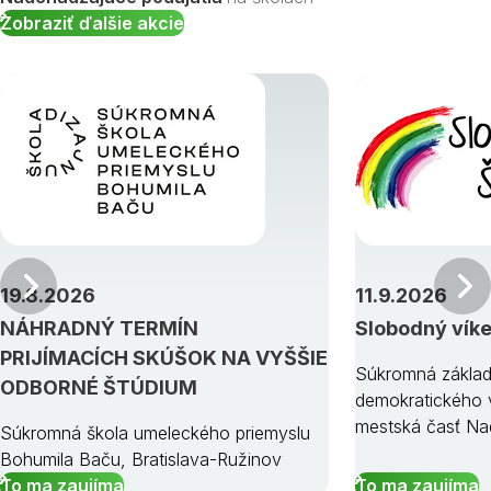
Zobraziť ďalšie akcie
Predchádzajúci
19.8.2026
11.9.2026
NÁHRADNÝ TERMÍN
Slobodný vík
PRIJÍMACÍCH SKÚŠOK NA VYŠŠIE
Súkromná základ
ODBORNÉ ŠTÚDIUM
demokratického v
mestská časť Na
Súkromná škola umeleckého priemyslu
Bohumila Baču, Bratislava-Ružinov
To ma zaujíma
To ma zaujíma