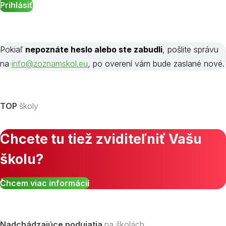
Pokiaľ
nepoznáte heslo alebo ste zabudli
, pošlite správu
na
info@zoznamskol.eu
, po overení vám bude zaslané nové.
TOP
školy
Chcete tu tiež zviditeľniť Vašu
školu?
Chcem viac informácií
Nadchádzajúce podujatia
na školách