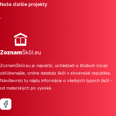
Naše ďalšie projekty
-
Zoznam
Škôl.eu
ZoznamŠkôl.eu je najväčší, uchádzači o štúdium čoraz
obľúbenejšie, online databáz škôl v slovenské republike.
Návštevníci tu nájdu informácie o všetkých typoch škôl -
od materských po vysoké.