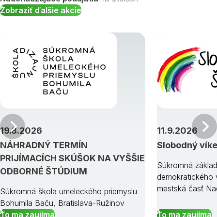
Zobraziť ďalšie akcie
Predchádzajúci
19.8.2026
11.9.2026
NÁHRADNÝ TERMÍN
Slobodný vík
PRIJÍMACÍCH SKÚŠOK NA VYŠŠIE
Súkromná základ
ODBORNÉ ŠTÚDIUM
demokratického v
mestská časť Na
Súkromná škola umeleckého priemyslu
Bohumila Baču, Bratislava-Ružinov
To ma zaujíma
To ma zaujíma