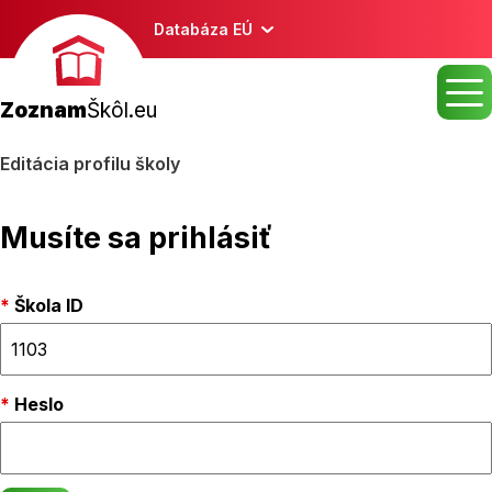
Databáza EÚ
Zoznam
Škôl.eu
Editácia profilu školy
Musíte sa prihlásiť
Škola ID
Heslo