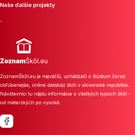
Naše ďalšie projekty
-
Zoznam
Škôl.eu
ZoznamŠkôl.eu je najväčší, uchádzači o štúdium čoraz
obľúbenejšie, online databáz škôl v slovenské republike.
Návštevníci tu nájdu informácie o všetkých typoch škôl -
od materských po vysoké.