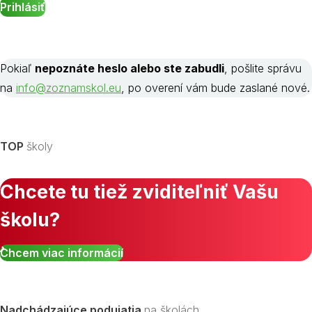
Pokiaľ
nepoznáte heslo alebo ste zabudli
, pošlite správu
na
info@zoznamskol.eu
, po overení vám bude zaslané nové.
TOP
školy
Chcete tu tiež zviditeľniť Vašu
školu?
Chcem viac informácií
Nadchádzajúce podujatia
na školách