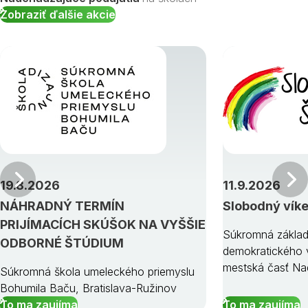
Zobraziť ďalšie akcie
Predchádzajúci
19.8.2026
11.9.2026
NÁHRADNÝ TERMÍN
Slobodný vík
PRIJÍMACÍCH SKÚŠOK NA VYŠŠIE
Súkromná základ
ODBORNÉ ŠTÚDIUM
demokratického v
mestská časť Na
Súkromná škola umeleckého priemyslu
Bohumila Baču, Bratislava-Ružinov
To ma zaujíma
To ma zaujíma