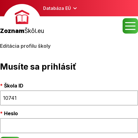
Databáza EÚ
Zoznam
Škôl.eu
Editácia profilu školy
Musíte sa prihlásiť
Škola ID
Heslo