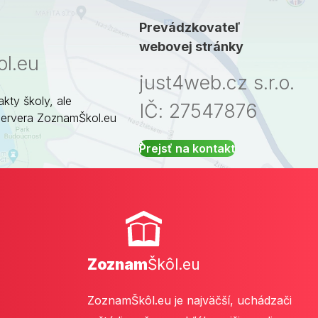
Prevádzkovateľ
webovej stránky
l.eu
just4web.cz s.r.o.
akty školy, ale
IČ: 27547876
servera ZoznamŠkol.eu
Prejsť na kontakt
Zoznam
Škôl.eu
ZoznamŠkôl.eu je najväčší, uchádzači