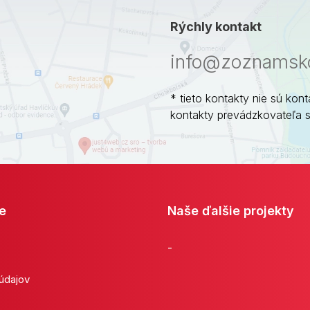
Rýchly kontakt
info@zoznamsko
* tieto kontakty nie sú kont
kontakty prevádzkovateľa 
e
Naše ďalšie projekty
-
 údajov