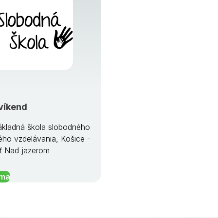
víkend
kladná škola slobodného
ého vzdelávania, Košice -
ť Nad jazerom
íma