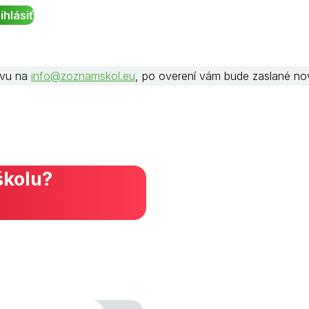
rávu na
info@zoznamskol.eu
, po overení vám bude zaslané no
školu?