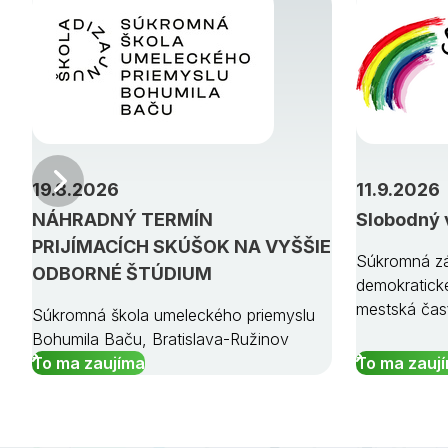
Predchádzajúci
19.8.2026
11.9.2026
NÁHRADNÝ TERMÍN
Slobodný 
PRIJÍMACÍCH SKÚŠOK NA VYŠŠIE
Súkromná zá
ODBORNÉ ŠTÚDIUM
demokratick
mestská čas
Súkromná škola umeleckého priemyslu
Bohumila Baču, Bratislava-Ružinov
To ma zaujíma
To ma zauj