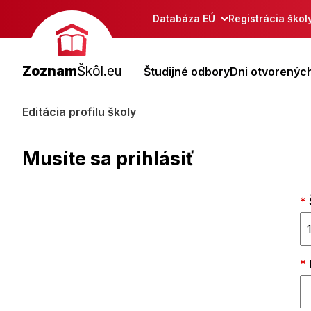
Databáza EÚ
Registrácia škol
Zoznam
Škôl.eu
Študijné odbory
Dni otvorených
Editácia profilu školy
Musíte sa prihlásiť