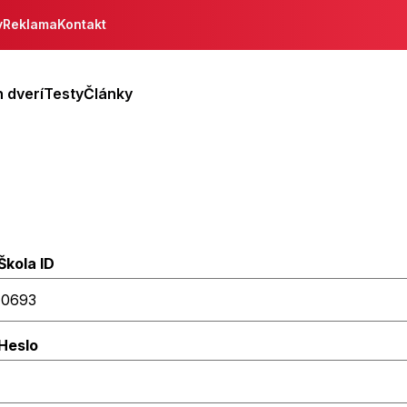
y
Reklama
Kontakt
 dverí
Testy
Články
Škola ID
Heslo