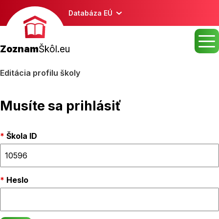
Databáza EÚ
Zoznam
Škôl.eu
Editácia profilu školy
Musíte sa prihlásiť
Škola ID
Heslo