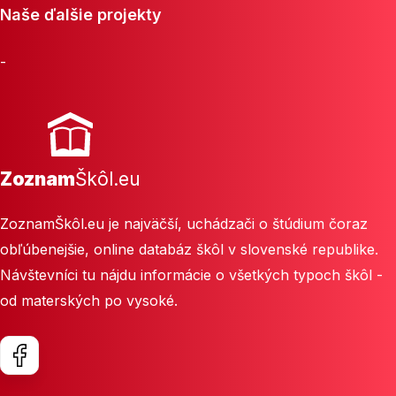
Naše ďalšie projekty
-
Zoznam
Škôl.eu
ZoznamŠkôl.eu je najväčší, uchádzači o štúdium čoraz
obľúbenejšie, online databáz škôl v slovenské republike.
Návštevníci tu nájdu informácie o všetkých typoch škôl -
od materských po vysoké.