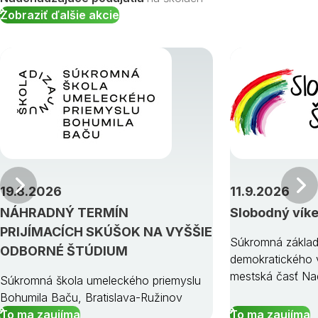
Zobraziť ďalšie akcie
Predchádzajúci
19.8.2026
11.9.2026
NÁHRADNÝ TERMÍN
Slobodný vík
PRIJÍMACÍCH SKÚŠOK NA VYŠŠIE
Súkromná základ
ODBORNÉ ŠTÚDIUM
demokratického v
mestská časť Na
Súkromná škola umeleckého priemyslu
Bohumila Baču, Bratislava-Ružinov
To ma zaujíma
To ma zaujíma