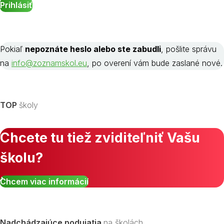
Pokiaľ
nepoznáte heslo alebo ste zabudli
, pošlite správu
na
info@zoznamskol.eu
, po overení vám bude zaslané nové.
TOP
školy
Chcete tu tiež zviditeľniť Vašu
školu?
Chcem viac informácií
Nadchádzajúce podujatia
na školách