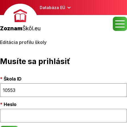
Databáza EÚ
Zoznam
Škôl.eu
Editácia profilu školy
Musíte sa prihlásiť
Škola ID
Heslo