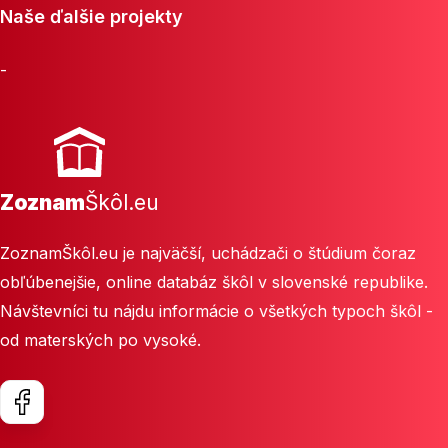
Naše ďalšie projekty
-
Zoznam
Škôl.eu
ZoznamŠkôl.eu je najväčší, uchádzači o štúdium čoraz
obľúbenejšie, online databáz škôl v slovenské republike.
Návštevníci tu nájdu informácie o všetkých typoch škôl -
od materských po vysoké.