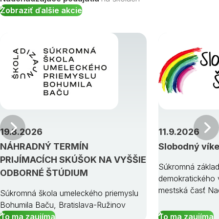
Zobraziť ďalšie akcie
Predchádzajúci
19.8.2026
11.9.2026
NÁHRADNÝ TERMÍN
Slobodný vík
PRIJÍMACÍCH SKÚŠOK NA VYŠŠIE
Súkromná základ
ODBORNÉ ŠTÚDIUM
demokratického v
mestská časť Na
Súkromná škola umeleckého priemyslu
Bohumila Baču, Bratislava-Ružinov
To ma zaujíma
To ma zaujíma