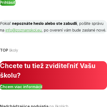
Pokiaľ
nepoznáte heslo alebo ste zabudli
, pošlite správu
na
info@zoznamskol.eu
, po overení vám bude zaslané nové.
TOP
školy
Chcete tu tiež zviditeľniť Vašu
školu?
Chcem viac informácií
Nadchádzajúce podujatia
na školách