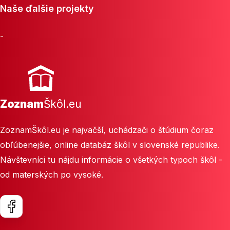
Naše ďalšie projekty
-
Zoznam
Škôl.eu
ZoznamŠkôl.eu je najväčší, uchádzači o štúdium čoraz
obľúbenejšie, online databáz škôl v slovenské republike.
Návštevníci tu nájdu informácie o všetkých typoch škôl -
od materských po vysoké.