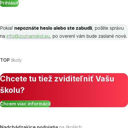
Pokiaľ
nepoznáte heslo alebo ste zabudli
, pošlite správu
na
info@zoznamskol.eu
, po overení vám bude zaslané nové.
TOP
školy
Chcete tu tiež zviditeľniť Vašu
školu?
Chcem viac informácií
Nadchádzajúce podujatia
na školách