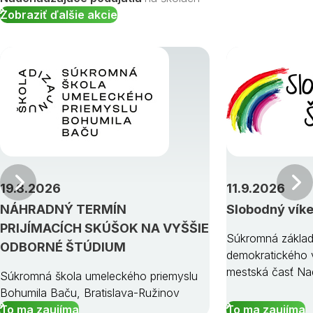
Zobraziť ďalšie akcie
Predchádzajúci
19.8.2026
11.9.2026
NÁHRADNÝ TERMÍN
Slobodný vík
PRIJÍMACÍCH SKÚŠOK NA VYŠŠIE
Súkromná základ
ODBORNÉ ŠTÚDIUM
demokratického v
mestská časť Na
Súkromná škola umeleckého priemyslu
Bohumila Baču, Bratislava-Ružinov
To ma zaujíma
To ma zaujíma