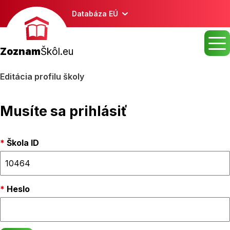
Databáza EÚ
Zoznam
Škôl.eu
Editácia profilu školy
Musíte sa prihlásiť
Škola ID
Heslo