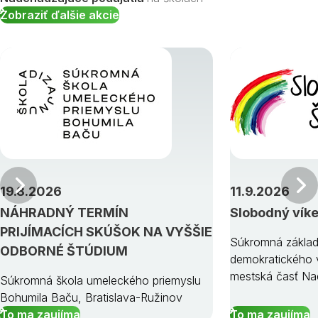
Zobraziť ďalšie akcie
Predchádzajúci
19.8.2026
11.9.2026
NÁHRADNÝ TERMÍN
Slobodný vík
PRIJÍMACÍCH SKÚŠOK NA VYŠŠIE
Súkromná základ
ODBORNÉ ŠTÚDIUM
demokratického v
mestská časť Na
Súkromná škola umeleckého priemyslu
Bohumila Baču, Bratislava-Ružinov
To ma zaujíma
To ma zaujíma