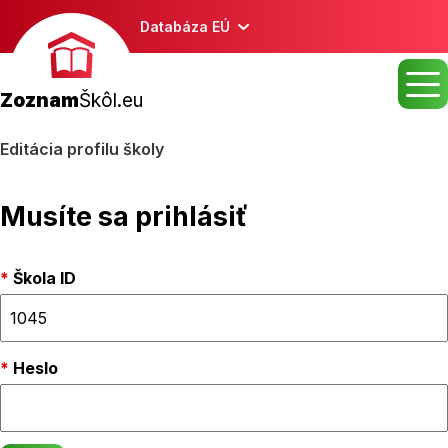
Databáza EÚ
Zoznam
Škôl.eu
Editácia profilu školy
Musíte sa prihlásiť
Škola ID
Heslo