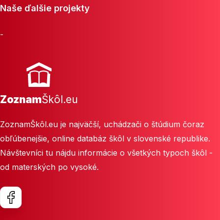
Naše ďalšie projekty
-
Zoznam
Škôl.eu
ZoznamŠkôl.eu je najväčší, uchádzači o štúdium čoraz
obľúbenejšie, online databáz škôl v slovenské republike.
Návštevníci tu nájdu informácie o všetkých typoch škôl -
od materských po vysoké.