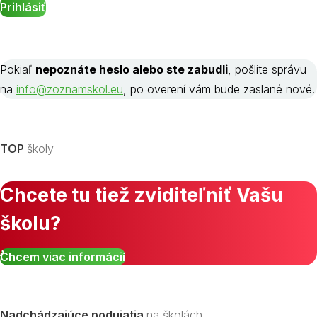
Pokiaľ
nepoznáte heslo alebo ste zabudli
, pošlite správu
na
info@zoznamskol.eu
, po overení vám bude zaslané nové.
TOP
školy
Chcete tu tiež zviditeľniť Vašu
školu?
Chcem viac informácií
Nadchádzajúce podujatia
na školách