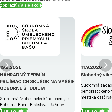
Zobraziť ďalšie akcie
Predchádzajúci
19.8.2026
11.9.2026
NÁHRADNÝ TERMÍN
Slobodný vík
PRIJÍMACÍCH SKÚŠOK NA VYŠŠIE
Súkromná základ
ODBORNÉ ŠTÚDIUM
demokratického v
mestská časť Na
Súkromná škola umeleckého priemyslu
Bohumila Baču, Bratislava-Ružinov
To ma zaujíma
To ma zaujíma