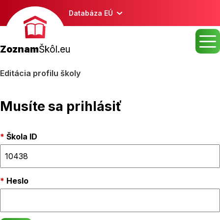
Databáza EÚ
Zoznam
Škôl.eu
Editácia profilu školy
Musíte sa prihlásiť
Škola ID
Heslo