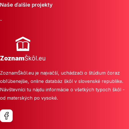
Naše ďalšie projekty
-
Zoznam
Škôl.eu
ZoznamŠkôl.eu je najväčší, uchádzači o štúdium čoraz
obľúbenejšie, online databáz škôl v slovenské republike.
Návštevníci tu nájdu informácie o všetkých typoch škôl -
od materských po vysoké.