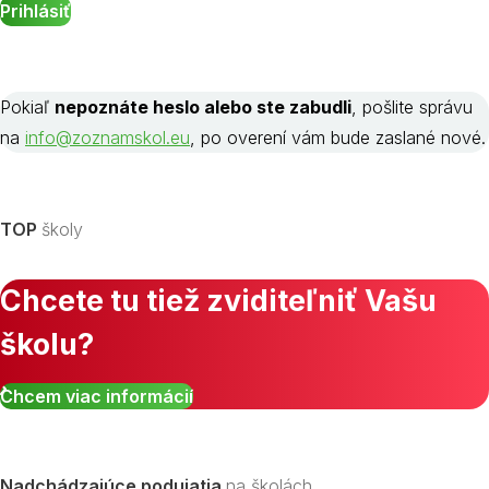
Pokiaľ
nepoznáte heslo alebo ste zabudli
, pošlite správu
na
info@zoznamskol.eu
, po overení vám bude zaslané nové.
TOP
školy
Chcete tu tiež zviditeľniť Vašu
školu?
Chcem viac informácií
Nadchádzajúce podujatia
na školách