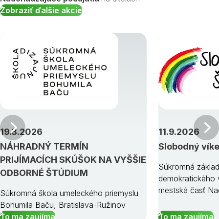
Zobraziť ďalšie akcie
Predchádzajúci
19.8.2026
11.9.2026
NÁHRADNÝ TERMÍN
Slobodný vík
PRIJÍMACÍCH SKÚŠOK NA VYŠŠIE
Súkromná základ
ODBORNÉ ŠTÚDIUM
demokratického v
mestská časť Na
Súkromná škola umeleckého priemyslu
Bohumila Baču, Bratislava-Ružinov
To ma zaujíma
To ma zaujíma