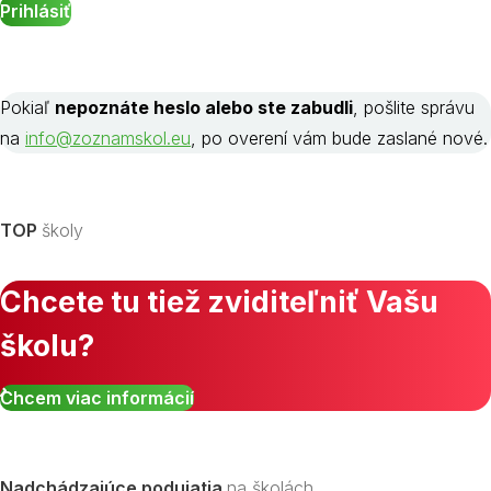
Pokiaľ
nepoznáte heslo alebo ste zabudli
, pošlite správu
na
info@zoznamskol.eu
, po overení vám bude zaslané nové.
TOP
školy
Chcete tu tiež zviditeľniť Vašu
školu?
Chcem viac informácií
Nadchádzajúce podujatia
na školách