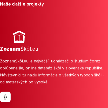
Naše ďalšie projekty
-
Zoznam
Škôl.eu
ZoznamŠkôl.eu je najväčší, uchádzači o štúdium čoraz
obľúbenejšie, online databáz škôl v slovenské republike.
Návštevníci tu nájdu informácie o všetkých typoch škôl -
od materských po vysoké.