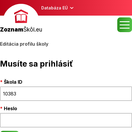
Databáza EÚ
Zoznam
Škôl.eu
Editácia profilu školy
Musíte sa prihlásiť
Škola ID
Heslo