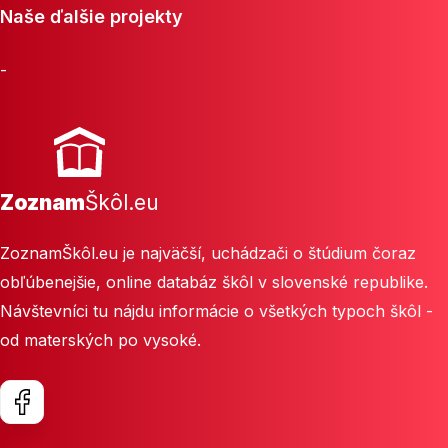
Naše ďalšie projekty
-
Zoznam
Škôl.eu
ZoznamŠkôl.eu je najväčší, uchádzači o štúdium čoraz
obľúbenejšie, online databáz škôl v slovenské republike.
Návštevníci tu nájdu informácie o všetkých typoch škôl -
od materských po vysoké.