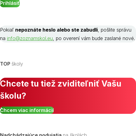
Pokiaľ
nepoznáte heslo alebo ste zabudli
, pošlite správu
na
info@zoznamskol.eu
, po overení vám bude zaslané nové.
TOP
školy
Chcete tu tiež zviditeľniť Vašu
školu?
Chcem viac informácií
Nadchádzajúce podujatia
na školách