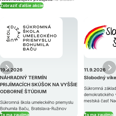
Zobraziť ďalšie akcie
Predchádzajúci
19.8.2026
11.9.2026
NÁHRADNÝ TERMÍN
Slobodný vík
PRIJÍMACÍCH SKÚŠOK NA VYŠŠIE
Súkromná základ
ODBORNÉ ŠTÚDIUM
demokratického v
mestská časť Na
Súkromná škola umeleckého priemyslu
Bohumila Baču, Bratislava-Ružinov
To ma zaujíma
To ma zaujíma