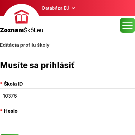
Databáza EÚ
Zoznam
Škôl.eu
Editácia profilu školy
Musíte sa prihlásiť
Škola ID
Heslo