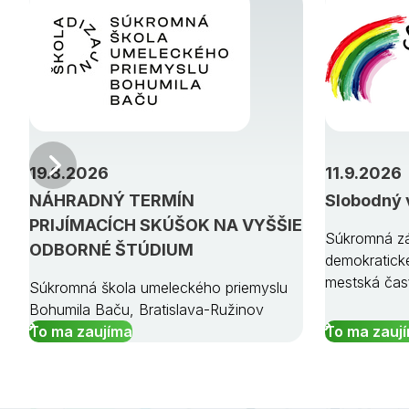
Predchádzajúci
19.8.2026
11.9.2026
NÁHRADNÝ TERMÍN
Slobodný 
PRIJÍMACÍCH SKÚŠOK NA VYŠŠIE
Súkromná zá
ODBORNÉ ŠTÚDIUM
demokratick
mestská čas
Súkromná škola umeleckého priemyslu
Bohumila Baču, Bratislava-Ružinov
To ma zaujíma
To ma zauj