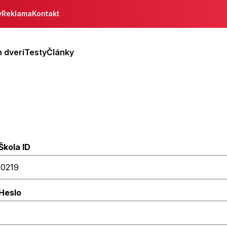
y
Reklama
Kontakt
 dverí
Testy
Články
Škola ID
Heslo