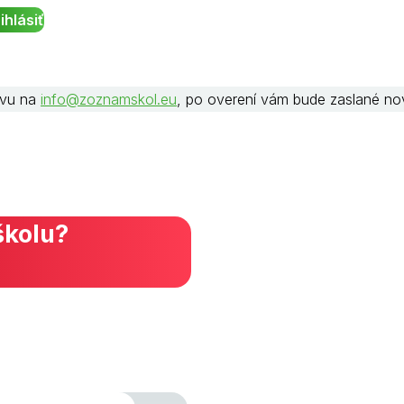
rávu na
info@zoznamskol.eu
, po overení vám bude zaslané no
školu?