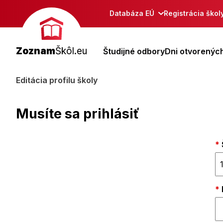
Databáza EÚ
Registrácia škol
Zoznam
Škôl.eu
Študijné odbory
Dni otvorených
Editácia profilu školy
Musíte sa prihlásiť