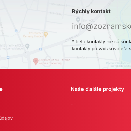
Rýchly kontakt
info@zoznamsko
* tieto kontakty nie sú kont
kontakty prevádzkovateľa 
e
Naše ďalšie projekty
-
 údajov