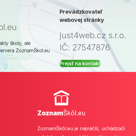
Prevádzkovateľ
webovej stránky
l.eu
just4web.cz s.r.o.
akty školy, ale
IČ: 27547876
servera ZoznamŠkol.eu
Prejsť na kontakt
Zoznam
Škôl.eu
ZoznamŠkôl.eu je najväčší, uchádzači