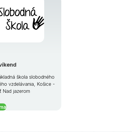
víkend
kladná škola slobodného
ého vzdelávania, Košice -
ť Nad jazerom
íma