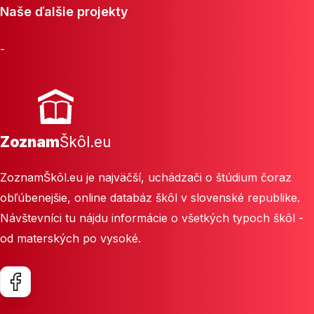
Naše ďalšie projekty
-
Zoznam
Škôl.eu
ZoznamŠkôl.eu je najväčší, uchádzači o štúdium čoraz
obľúbenejšie, online databáz škôl v slovenské republike.
Návštevníci tu nájdu informácie o všetkých typoch škôl -
od materských po vysoké.