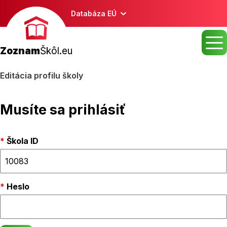
Databáza EÚ
Zoznam
Škôl.eu
Editácia profilu školy
Musíte sa prihlásiť
Škola ID
Heslo