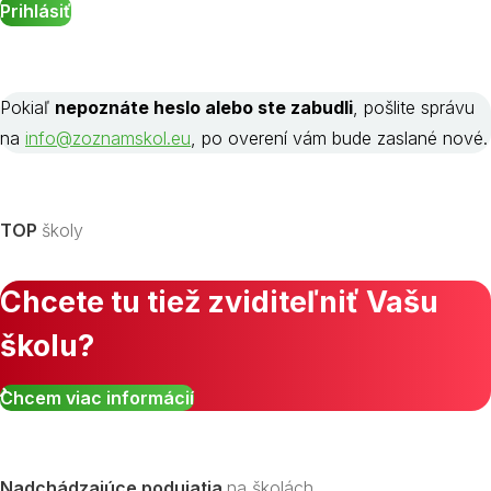
Pokiaľ
nepoznáte heslo alebo ste zabudli
, pošlite správu
na
info@zoznamskol.eu
, po overení vám bude zaslané nové.
TOP
školy
Chcete tu tiež zviditeľniť Vašu
školu?
Chcem viac informácií
Nadchádzajúce podujatia
na školách