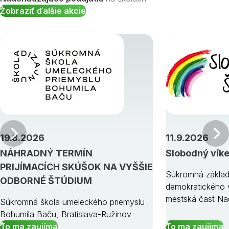
Zobraziť ďalšie akcie
Predchádzajúci
19.8.2026
11.9.2026
NÁHRADNÝ TERMÍN
Slobodný vík
PRIJÍMACÍCH SKÚŠOK NA VYŠŠIE
Súkromná základ
ODBORNÉ ŠTÚDIUM
demokratického v
mestská časť Na
Súkromná škola umeleckého priemyslu
Bohumila Baču, Bratislava-Ružinov
To ma zaujíma
To ma zaujíma