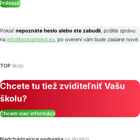
Pokiaľ
nepoznáte heslo alebo ste zabudli
, pošlite správu
na
info@zoznamskol.eu
, po overení vám bude zaslané nové.
TOP
školy
Chcete tu tiež zviditeľniť Vašu
školu?
Chcem viac informácií
Nadchádzajúce podujatia
na školách