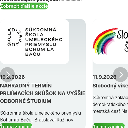
Zobraziť ďalšie akcie
Predchádzajúci
19.8.2026
11.9.2026
NÁHRADNÝ TERMÍN
Slobodný vík
PRIJÍMACÍCH SKÚŠOK NA VYŠŠIE
Súkromná základ
ODBORNÉ ŠTÚDIUM
demokratického v
mestská časť Na
Súkromná škola umeleckého priemyslu
Bohumila Baču, Bratislava-Ružinov
To ma zaujíma
To ma zaujíma