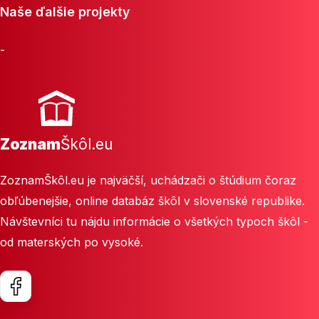
Naše ďalšie projekty
-
Zoznam
Škôl.eu
ZoznamŠkôl.eu je najväčší, uchádzači o štúdium čoraz
obľúbenejšie, online databáz škôl v slovenské republike.
Návštevníci tu nájdu informácie o všetkých typoch škôl -
od materských po vysoké.