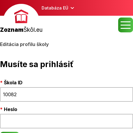
Databáza EÚ
Zoznam
Škôl.eu
Editácia profilu školy
Musíte sa prihlásiť
Škola ID
Heslo