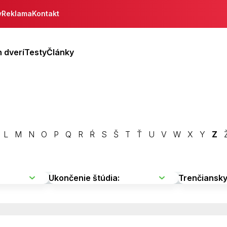
y
Reklama
Kontakt
 dverí
Testy
Články
L
M
N
O
P
Q
R
Ŕ
S
Š
T
Ť
U
V
W
X
Y
Z