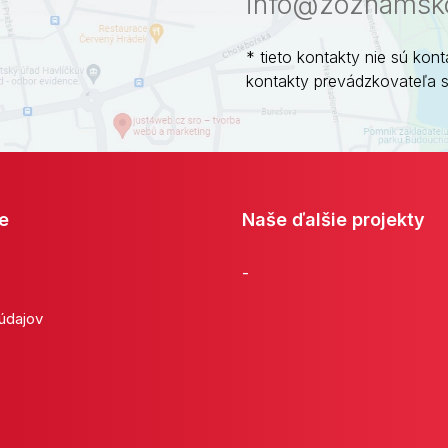
info@zoznamsko
* tieto kontakty nie sú kont
kontakty prevádzkovateľa 
e
Naše ďalšie projekty
-
 údajov