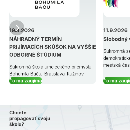
Predchádzajúci
19.8.2026
11.9.2026
NÁHRADNÝ TERMÍN
Slobodný 
PRIJÍMACÍCH SKÚŠOK NA VYŠŠIE
Súkromná zá
ODBORNÉ ŠTÚDIUM
demokratick
mestská čas
Súkromná škola umeleckého priemyslu
Bohumila Baču, Bratislava-Ružinov
To ma zaujíma
To ma zauj
Chcete
propagovať svoju
školu?