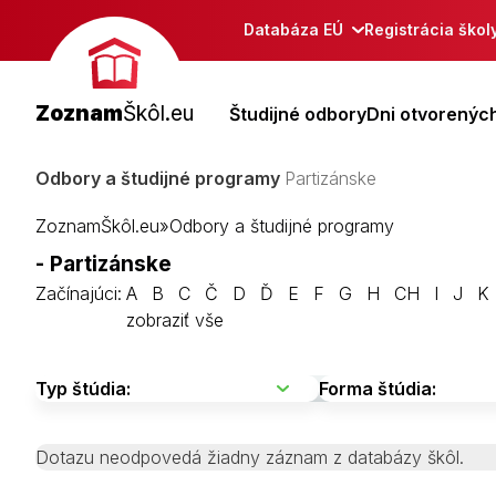
Databáza EÚ
Registrácia škol
Zoznam
Škôl.eu
Študijné odbory
Dni otvorených
Odbory a študijné programy
Partizánske
ZoznamŠkôl.eu
»
Odbory a študijné programy
- Partizánske
Začínajúci:
A
B
C
Č
D
Ď
E
F
G
H
CH
I
J
K
zobraziť vše
Dotazu neodpovedá žiadny záznam z databázy škôl.