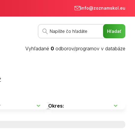
info@zoznamskol.eu
Vyhľadané
0
odborov/programov v databáze
Ž