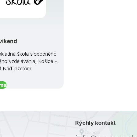
víkend
kladná škola slobodného
ého vzdelávania, Košice -
ť Nad jazerom
íma
Rýchly kontakt