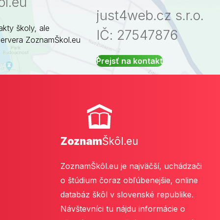
l.eu
just4web.cz s.r.o.
akty školy, ale
IČ: 27547876
servera ZoznamŠkol.eu
Prejsť na kontakt
Zoznam
Škôl.eu
ZoznamŠkôl.eu je najväčší, uchádzači
o štúdium čoraz obľúbenejšie, online
databáz škôl v slovenské republike.
Návštevníci tu nájdu informácie o