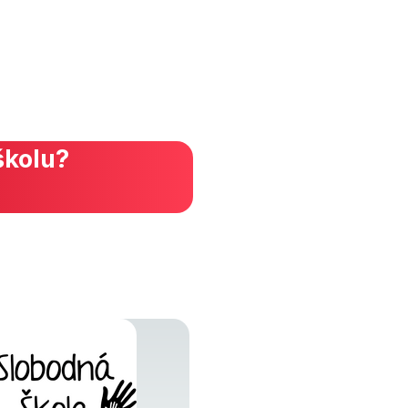
školu?