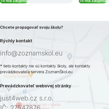
To ma zaujíma
To ma zaujíma
Chcete propagovať svoju školu?
Rýchly kontakt
info@zoznamskol.eu
* tieto kontakty nie sú kontakty školy, ale kontakty
prevádzkovateľa servera ZoznamŠkol.eu
Prevádzkovateľ webovej stránky
just4web.cz s.r.o.
IČ: 27547876