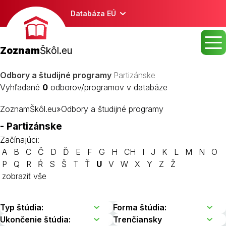
Databáza EÚ
Zoznam
Škôl.eu
Odbory a študijné programy
Partizánske
Vyhľadané
0
odborov/programov v databáze
ZoznamŠkôl.eu
»
Odbory a študijné programy
- Partizánske
Začínajúci:
A
B
C
Č
D
Ď
E
F
G
H
CH
I
J
K
L
M
N
O
P
Q
R
Ŕ
S
Š
T
Ť
U
V
W
X
Y
Z
Ž
zobraziť vše