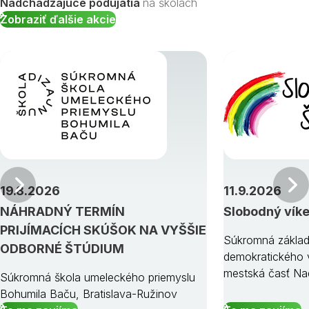
Nadchádzajúce podujatia
na školách
Zobraziť ďalšie akcie
Predchádzajúci
19.8.2026
11.9.2026
NÁHRADNÝ TERMÍN
Slobodný vík
PRIJÍMACÍCH SKÚŠOK NA VYŠŠIE
Súkromná základ
ODBORNÉ ŠTÚDIUM
demokratického v
mestská časť Na
Súkromná škola umeleckého priemyslu
Bohumila Baču, Bratislava-Ružinov