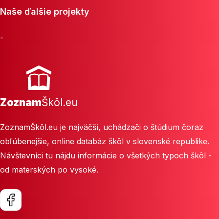
Naše ďalšie projekty
-
Zoznam
Škôl.eu
ZoznamŠkôl.eu je najväčší, uchádzači o štúdium čoraz
obľúbenejšie, online databáz škôl v slovenské republike.
Návštevníci tu nájdu informácie o všetkých typoch škôl -
od materských po vysoké.